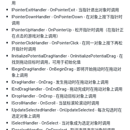
用
IPointerExitHandler - OnPointerExit - 当指针退出对象时调用
IPointerDownHandler - OnPointerDown - 在对象上按下指针时
调用
IPointerUpHandler - OnPointerUp - 松开指针时调用（在指针正
在点击的游戏对象上调用）
IPointerClickHandler - OnPointerClick - 在同一对象上按下再松
开指针时调用
IInitializePotentialDragHandler - OnInitializePotentialDrag - 在
找到拖动目标时调用，可用于初始化值
IBeginDragHandler - OnBeginDrag - 即将开始拖动时在拖动对
象上调用
IDragHandler - OnDrag - 发生拖动时在拖动对象上调用
IEndDragHandler - OnEndDrag - 拖动完成时在拖动对象上调用
IDropHandler - OnDrop - 在拖动目标对象上调用
IScrollHandler - OnScroll - 当鼠标滚轮滚动时调用
IUpdateSelectedHandler - OnUpdateSelected - 每次勾选时在
选定对象上调用
ISelectHandler - OnSelect - 当对象成为选定对象时调用