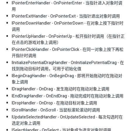
IPointerEnterHandler - OnPointerEnter - 当指针进入对象时调
用
IPointerExitHandler - OnPointerExit - 当指针退出对象时调用
IPointerDownHandler - OnPointerDown - 在对象上按下指针时
调用
IPointerUpHandler - OnPointerUp - 松开指针时调用（在指针正
在点击的游戏对象上调用）
IPointerClickHandler - OnPointerClick - 在同一对象上按下再松
开指针时调用
IInitializePotentialDragHandler - OnInitializePotentialDrag - 在
找到拖动目标时调用，可用于初始化值
IBeginDragHandler - OnBeginDrag - 即将开始拖动时在拖动对
象上调用
IDragHandler - OnDrag - 发生拖动时在拖动对象上调用
IEndDragHandler - OnEndDrag - 拖动完成时在拖动对象上调用
IDropHandler - OnDrop - 在拖动目标对象上调用
IScrollHandler - OnScroll - 当鼠标滚轮滚动时调用
IUpdateSelectedHandler - OnUpdateSelected - 每次勾选时在
选定对象上调用
ISelectHandler - OnSelect - 当对象成为选定对象时调用