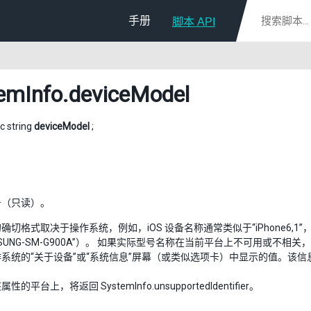
手册
脚本 API
emInfo
.deviceModel
ic string
deviceModel
;
号（只读）。
切格式取决于操作系统，例如，iOS 设备名称通常类似于“iPhone6,1”， 而 
AMSUNG-SM-G900A”）。 如果实际型号名称在当前平台上不可用或不相
系统的“关于设备”或“系统信息”屏幕（或类似选项卡）中显示的值。该
的平台上，将返回 SystemInfo.unsupportedIdentifier。