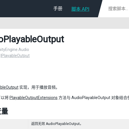
手册
脚本 API
oPlayableOutput
UnityEngine.Audio
：
IPlayableOutput
ableOutput
实现，用于播放音频。
可以将
PlayableOutputExtensions
方法与 AudioPlayableOutput 对象结
变量
返回无效 AudioPlayableOutput。