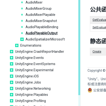
AudioMixer
公共
AudioMixerGroup
AudioMixerPlayable
GetEvalu
AudioMixerSnapshot
AudioPlayableBinding
SetEvalu
AudioPlayableOutput
AudioSpatializerMicrosoft
静态
Enumerations
UnityEngine.CrashReportHandler
Create
UnityEngine.Events
UnityEngine.EventSystems
UnityEngine.Experimental
Copyright ©
UnityEngine.iOS
"Unity"、
UnityEngine.Jobs
标或注册商
UnityEngine.Networking
公安部备
UnityEngine.Playables
UnityEngine.Profiling