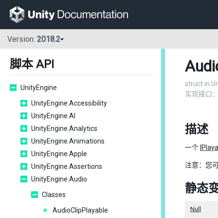
Version:
2018.2
Audi
脚本 API
struct in 
UnityEngine
实现接口
UnityEngine.Accessibility
UnityEngine.AI
描述
UnityEngine.Analytics
UnityEngine.Animations
一个
IPlay
UnityEngine.Apple
注意：您
UnityEngine.Assertions
UnityEngine.Audio
静态
Classes
Null
AudioClipPlayable