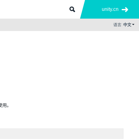
unity.cn
语言:
中文
合使用。