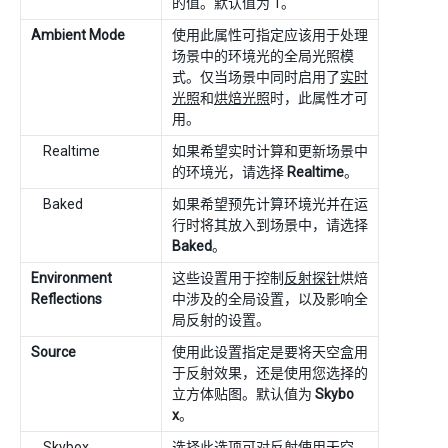
的值。默认值为 1。
Ambient Mode
使用此属性可指定应该用于处理
场景中的环境光的全局光照模
式。仅当场景中同时启用了
实时
光照
和
烘焙光照
时，此属性才可
用。
Realtime
如果希望实时计算和更新场景中
的环境光，请选择
Realtime
。
Baked
如果希望预先计算环境光并在运
行时将其放入到场景中，请选择
Baked
。
Environment
这些设置用于控制
反射探针
烘焙
Reflections
中涉及的全局设置，以及影响全
局反射的设置。
Source
使用此设置指定是要将天空盒用
于反射效果，还是使用您选择的
立方体贴图。默认值为
Skybo
x
。
Skybox
选择此选项可对反射使用天空