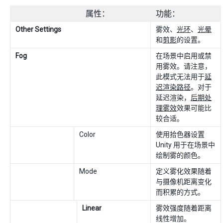
属性：
功能：
Other Settings
雾效、
光环
、
光晕
和
剪影
的设置。
Fog
在场景中启用或禁
用雾效。请注意，
此模式无法用于
延
迟渲染路径
。对于
延迟渲染，
后期处
理雾效
效果可能比
较合适。
Color
使用拾色器设置
Unity 用于在场景中
绘制雾的颜色。
Mode
定义雾化效果随着
与摄像机距离变化
而积累的方式。
Linear
雾效强度随着距离
线性增加。