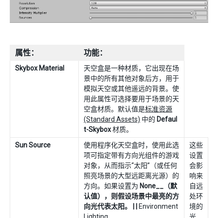
属性：
功能：
Skybox Material
天空盒是一种材质，它出现在场
景中的所有其他对象后方，用于
模拟天空或其他遥远的背景。使
用此属性可选择要用于场景的天
空盒材质。默认值是
标准资源
(Standard Assets)
中的
Defaul
t-Skybox
材质。
Sun Source
使用程序化天空盒时，使用此选
这些
项可指定带有方向光组件的游戏
设置
对象，从而指示“太阳”（或任何
会影
照亮场景的大型远距离光源）的
响来
方向。如果设置为
None__（默
自远
认值），则假设场景中最亮的方
处环
向光代表太阳。 | |
Environment
境的
Lighting__
光