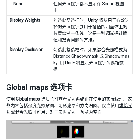
None
任何光照探针都不显示在 Scene 视图
中。
Display Weights
勾选此复选框时，Unity 将从用于有效选
择的光照探针到用于插值的四面体上的
位置绘制一条线。这是一种调试探针插
值和放置问题的方法。
Display Occlusion
勾选此复选框时，如果混合光照模式为
Distance Shadowmask
或
Shadowmas
k
，则 Unity 将显示光照探针的遮挡数
据。
Global maps 选项卡
使用
Global maps
选项卡可查看光照系统正在使用的实际纹理。这
些内容包括强度光照贴图、阴影遮罩和方向贴图。仅当使用
烘焙光
照
或
混合光照
时可用；对于
实时光照
，预览为空白。