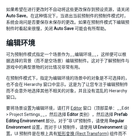
如果希望在进行更改时不自动将这些更改保存到预设资源，请关闭
Auto Save
。在这种情况下，当退出当前预制件的预制件模式时，
系统会询问是否要保存未保存的更改。如果在预制件模式下编辑预
制件时看起来很慢，关闭
Auto Save
可能会有所帮助。
编辑环境
可为预制件模式指定一个场景作为__编辑环境__，这样便可以根
据选择的背景（而不是空场景）编辑预制件。这对于了解预制件与
游戏中的典型景物的对比情况非常有用。
在预制件模式下，指定为编辑环境的场景中的对象是不可选择的，
也不会在 Hierarchy 窗口中显示。这是为了让您专注于编辑预制件
而不会意外地选择其他不相关的对象，并且没有混乱的 Hierarchy
窗口。
要将场景设置为编辑环境，请打开
Editor
窗口（顶部菜单：__Edit
> Project Settings__，然后选择
Editor
类别），然后选择
Prefab
Editing Environment
部分。对于“非 UI”预制件，请使用
Regular
Environment
设置，而对于 UI 预制件，请使用
UI Environment
设
置。UI 预制件是在根上具有
矩形变换 (Rect Transform)
组件而不