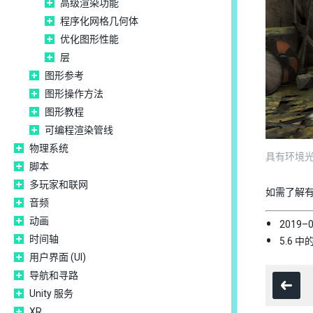
高级渲染功能
程序化网格几何体
优化图形性能
层
图形参考
图形操作方法
图形教程
可编程渲染管线
物理系统
具有环境
脚本
多玩家和联网
如需了解有关
音频
动画
2019
时间轴
5.6 
用户界面 (UI)
导航和寻路
Unity 服务
XR