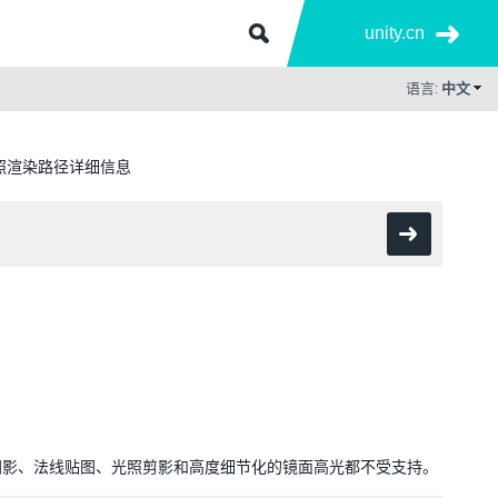
unity.cn
语言:
中文
照渲染路径详细信息
。
阴影、法线贴图、光照剪影和高度细节化的镜面高光都不受支持。