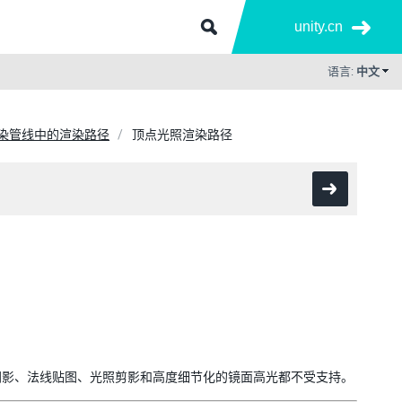
unity.cn
语言:
中文
染管线中的渲染路径
顶点光照渲染路径
。
阴影、法线贴图、光照剪影和高度细节化的镜面高光都不受支持。