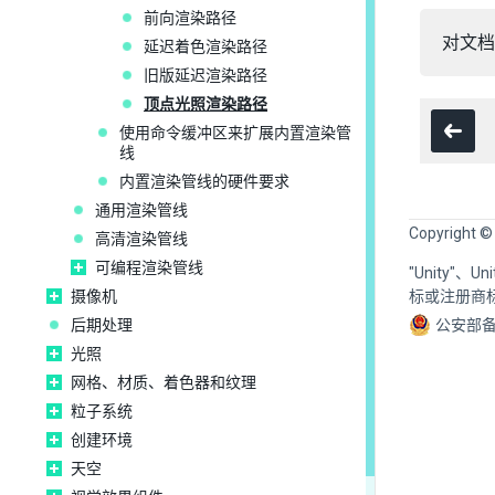
前向渲染路径
对文档
延迟着色渲染路径
旧版延迟渲染路径
顶点光照渲染路径
使用命令缓冲区来扩展内置渲染管
线
内置渲染管线的硬件要求
通用渲染管线
Copyright ©
高清渲染管线
可编程渲染管线
"Unity"、
摄像机
标或注册商
后期处理
公安部备
光照
网格、材质、着色器和纹理
粒子系统
创建环境
天空