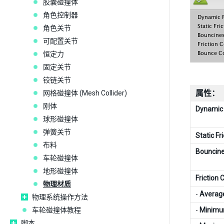
胶囊碰撞体
角色控制器
角色关节
可配置关节
恒定力
固定关节
铰链关节
属性：
网格碰撞体 (Mesh Collider)
刚体
Dynamic 
球形碰撞体
弹簧关节
Static Fr
布料
Bouncin
车轮碰撞体
地形碰撞体
Friction
物理材质
-
Averag
物理系统操作方法
车轮碰撞体教程
-
Minim
脚本