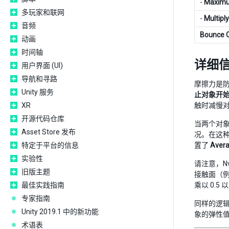
-
Maxim
多玩家和联网
-
Multiply
音频
Bounce 
动画
时间轴
详细
用户界面 (UI)
导航和寻路
摩擦力是
Unity 服务
止对象开始
XR
触时减慢
开源代码仓库
当两个对
Asset Store 发布
况。在这种
特定于平台的信息
置了
Ave
实验性
请注意，N
旧版主题
接触面（
最佳实践指南
乘以 0.
专家指南
同样的逻辑
Unity 2019.1 中的新功能
象的弹性值
术语表