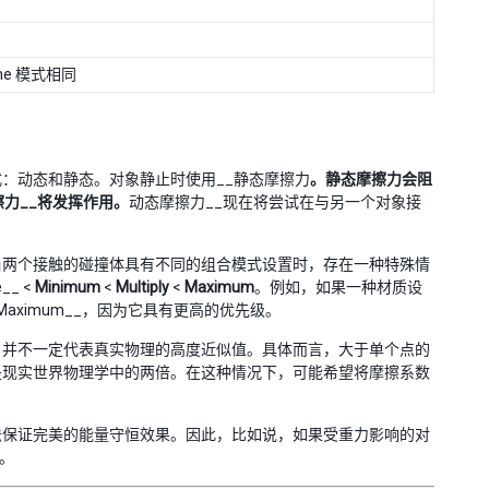
ne 模式相同
：动态和静态。对象静止时使用__静态摩擦力
。静态摩擦力会阻
力__将发挥作用。
动态摩擦力__现在将尝试在与另一个对象接
当两个接触的碰撞体具有不同的组合模式设置时，存在一种特殊情
_ <
Minimum
<
Multiply
<
Maximum
。例如，如果一种材质设
_Maximum__，因为它具有更高的优先级。
了调整，并不一定代表真实物理的高度近似值。具体而言，大于单个点的
是现实世界物理学中的两倍。在这种情况下，可能希望将摩擦系数
X 无法保证完美的能量守恒效果。因此，比如说，如果受重力影响的对
置。