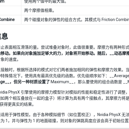
um
使用两个值中的最大值。
两个摩擦值相乘。
Combine
两个碰撞对象的弹性的组合方式。其模式与 Friction Combi
信息
防止表面相互滑落的量。尝试堆叠对象时，此值很重要。摩擦力有两种形式
移动。如果向对象施加足够大的力，对象将开始移动。随后，__动态摩擦
对象的速度。
象接触时，根据所选择的模式对它们两者施加相同的弹性和摩擦力效果。
特殊情况下，使用具有最高优先级的函数。优先级顺序如下：__Average_
rage__，但另一种材质设置了
Maximum__，那么要使用的组合函数是 _
vidia PhysX 引擎使用的摩擦力模型针对模拟的性能和稳定性进行
例如两个相互叠放在一起的盒子）将计算为具有两个接触点，其摩擦力将
5 以获得更真实的结果。
适用于弹性模型。由于各种模拟细节（如位置校正），Nvidia Phys
为 1，并与弹性为 1 的地面碰撞，则对象的弹跳高度应该会高于初始位