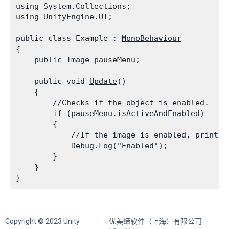
using System.Collections;

using UnityEngine.UI;
public class Example : 
MonoBehaviour
{

    public Image pauseMenu;
    public void 
Update
()

    {

        //Checks if the object is enabled.

        if (pauseMenu.isActiveAndEnabled)

        {

            //If the image is enabled, print "
Debug.Log
("Enabled");

        }

    }

Copyright © 2023 Unity
优美缔软件（上海）有限公司