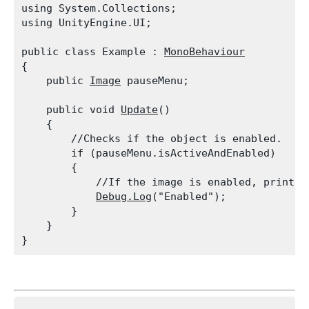
using System.Collections;

using UnityEngine.UI;
public class Example : 
MonoBehaviour
{

    public 
Image
 pauseMenu;
    public void 
Update
()

    {

        //Checks if the object is enabled.

        if (pauseMenu.isActiveAndEnabled)

        {

            //If the image is enabled, print "
Debug.Log
("Enabled");

        }

    }
