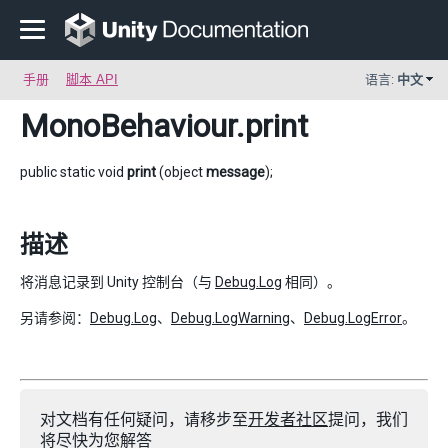
手册
脚本 API
语言:
中文
MonoBehaviour
.print
public static void
print
(object
message
);
描述
将消息记录到 Unity 控制台（与
Debug.Log
相同）。
另请参阅：
Debug.Log
、
Debug.LogWarning
、
Debug.LogError
。
对文档有任何疑问，请移步至
开发者社区
提问，我们
将尽快为您解答