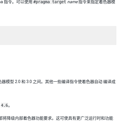
gma 指令。可以使用
#pragma target
name
指令来指定着色器模
着色器模型 2.0 和 3.0 之间。其他一些编译指令使着色器自动 编译成
为
4.6
。
都将降级内部着色器功能要求。这可使具有更广泛运行时和功能