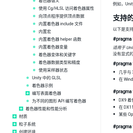
着色器语义
例如，Uni
使用 Cg/HLSL 访问着色器属性
向顶点程序提供顶点数据
支持的“
内置着色器 include 文件
以下是支持
内置宏
#pragma t
内置着色器 helper 函数
内置着色器变量
适用于 Un
没有显式的
着色器变体和关键字
着色器数据类型和精度
#pragma
使用采样器状态
几乎与 
Unity 中的 GLSL
在 Win
着色器示例
#pragma t
编写表面着色器
DX9 
为不同的图形 API 编写着色器
在 DX
着色器性能和性能分析
某些 O
材质
粒子系统
#pragma 
创建环境