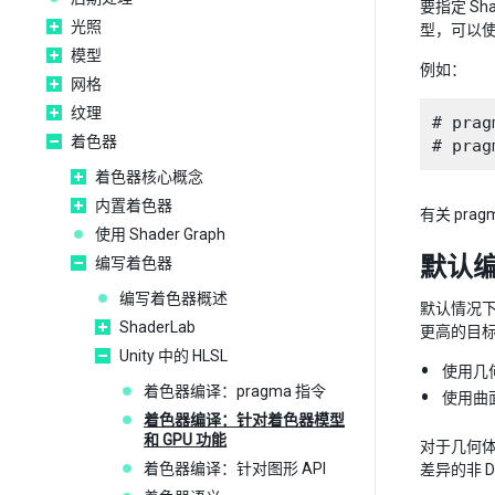
要指定 Sh
光照
型，可以
模型
例如：
网格
纹理
# prag
着色器
着色器核心概念
内置着色器
有关 pr
使用 Shader Graph
默认
编写着色器
编写着色器概述
默认情况下，
ShaderLab
更高的目
Unity 中的 HLSL
使用几何
着色器编译：pragma 指令
使用曲
着色器编译：针对着色器模型
和 GPU 功能
对于几何
着色器编译：针对图形 API
差异的非 