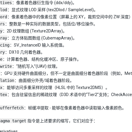
tives
：像素着色器衍生指令 (ddx/ddy)。
lod
：显式纹理 LOD 采样 (tex2Dlod / SampleLevel)。
ord
：像素着色器中的像素位置（屏幕上的 XY，裁剪空间中的 ZW 深度
rs
：整数是一种实际的数据类型，包括位/移位操作。
y
：2D 纹理数组 (Texture2DArray)。
ray
：立方体贴图数组 (CubemapArray)。
cing
：SV_InstanceID 输入系统值。
ry
：DX10 几何着色器。
e
：计算着色器、结构化缓冲区、原子操作。
write
：“随机写入”(UAV) 纹理。
：GPU 支持硬件曲面细分，但不一定是曲面细分着色器阶段（例如，Met
lation
：曲面细分外壳/域着色器阶段。
x
：能够访问多重采样的纹理（HLSL 中的 Texture2DMS）。
tex
：包含驻留信息的稀疏纹理（D3D 术语中的“Tier2”支持；CheckAccess
ufferfetch
：帧缓冲提取 - 能够在像素着色器中读取输入像素颜色。
ragma target
指令是上述要求的缩写，它们对应于：
rivatives