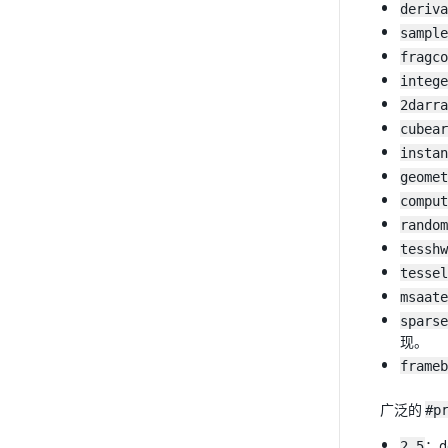
deriva
sample
fragco
intege
2darra
cubear
instan
geomet
comput
random
tesshw
tessel
msaate
sparse
现。
frameb
广泛的
#p
2.5
：de