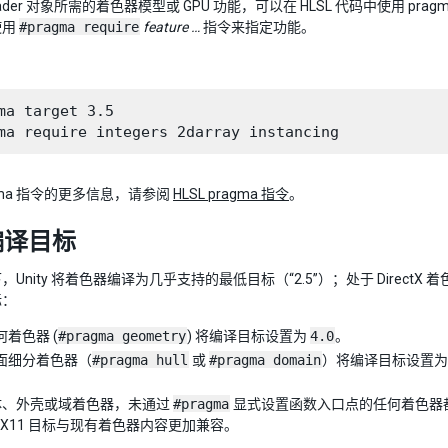
ader 对象所需的着色器模型或 GPU 功能，可以在 HLSL 代码中使用 pra
使用
#pragma require
feature …
指令来指定功能。
ma target 3.5

agma 指令的更多信息，请参阅
HLSL pragma 指令
。
编译目标
Unity 将着色器编译为几乎支持的最低目标（“2.5”）；处于 DirectX 
标：
着色器 (
#pragma geometry
) 将编译目标设置为
4.0
。
面细分着色器（
#pragma hull
或
#pragma domain
）将编译目标设置
体、外壳或域着色器，未通过
#pragma
显式设置函数入口点的任何着色器
DX11 目标与现有着色器内容更加兼容。