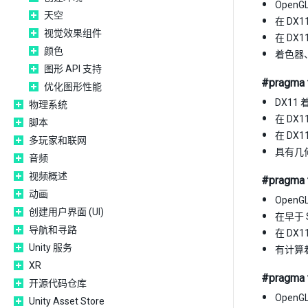
Open
天空
在 DX11
视觉效果组件
在 DX1
颜色
着色器
图形 API 支持
#pragma t
优化图形性能
DX11 
物理系统
在 DX11
脚本
在 DX1
多玩家和联网
具有几
音频
视频概述
#pragma 
动画
Open
创建用户界面 (UI)
在早于 S
导航和寻路
在 DX1
Unity 服务
有计算
XR
#pragma 
开源代码仓库
Open
Unity Asset Store