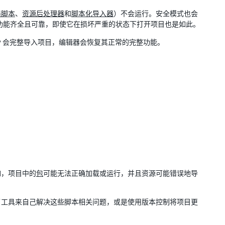
器脚本
、
资源后处理器
和
脚本化导入器
）不会运行。安全模式也会
功能齐全且可靠，即使它在损坏严重的状态下打开项目也是如此。
ity 会完整导入项目，编辑器会恢复其正常的完整功能。
如，项目中的
包
可能无法正确加载或运行，并且资源可能错误地导
了工具来自己解决这些脚本相关问题，或是使用版本控制将项目更