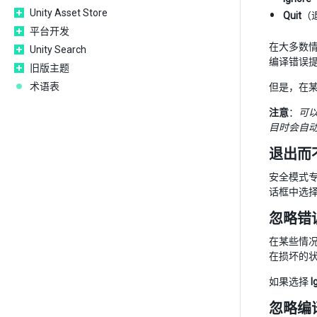
Unity Asset Store
Quit
（退
平台开发
在大多数
Unity Search
编译错误提
旧版主题
术语表
但是，在
注意
：
可
目时会自
退出而
安全模式专
话框中选
忽略错
在某些情
在损坏的
如果选择
I
忽略编