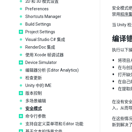
2D 和 3D 模式设置
安全模式
Preferences
禁用
程序
Shortcuts Manager
Build Settings
当 Uni
Project Settings
编译
Visual Studio C# 集成
RenderDoc 集成
执行以下
使用 Xcode 帧调试器
将项目从
Device Simulator
在与创建
编辑器分析 (Editor Analytics)
打开缺
检查更新
在自己
Unity 中的 IME
在提取
版本控制
多场景编辑
在没有安
入，从而
安全模式
命令行参数
在这些情
支持自定义菜单项和 Editor 功能
新到解决
基于文本的场景文件