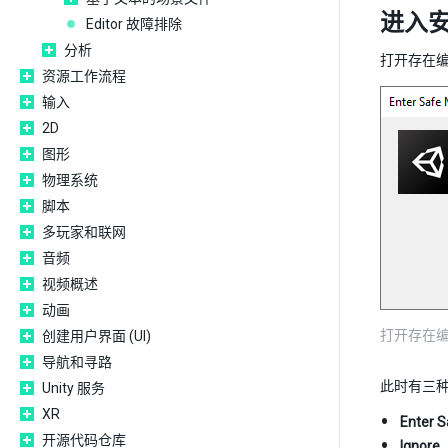
进入
Editor 故障排除
分析
打开存在
资源工作流程
输入
2D
图形
物理系统
脚本
多玩家和联网
音频
视频概述
动画
打开存在编译
创建用户界面 (UI)
导航和寻路
此时有三
Unity 服务
XR
Enter 
开源代码仓库
Ignore