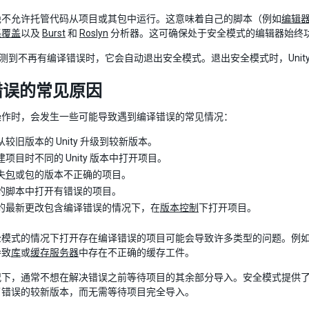
绝不允许托管代码从项目或其包中运行。这意味着自己的脚本（例如
编辑
集覆盖
以及
Burst
和
Roslyn
分析器。这可确保处于安全模式的编辑器始终
ty 检测到不再有编译错误时，它会自动退出安全模式。退出安全模式时，Un
错误的常见原因
操作时，会发生一些可能导致遇到编译错误的常见情况：
较旧版本的 Unity 升级到较新版本。
项目时不同的 Unity 版本中打开项目。
失
包
或包的版本不正确的项目。
的脚本中打开有错误的项目。
的最新更改包含编译错误的情况下，在
版本控制
下打开项目。
全模式的情况下打开存在编译错误的项目可能会导致许多类型的问题。例
导致
库
或
缓存服务器
中存在不正确的缓存工件。
况下，通常不想在解决错误之前等待项目的其余部分导入。安全模式提供
了错误的较新版本，而无需等待项目完全导入。