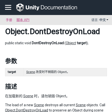
手册
脚本 API
语言:
中文
Object
.DontDestroyOnLoad
public static void
DontDestroyOnLoad
(
Object
target
);
参数
target
Scene
改变时不销毁的 Object。
描述
在加载新的
Scene
时，请勿销毁 Object。
The load of a new
Scene
destroys all current
Scene
objects. Call
Object.DontDestroyOnLoad
to preserve an Object during scene