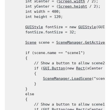
        int xCenter = (
Screen.width
 / 2);

        int yCenter = (
Screen.height
 / 2);

        int width = 400;

        int height = 120;
GUIStyle
 fontSize = new 
GUIStyle
(GUI.s
        fontSize.fontSize = 32;
Scene
 scene = 
SceneManager.GetActiveSc
        if (scene.name == "scene1")

        {

            // Show a button to allow scene2 to
            if (
GUI.Button
(new 
Rect
(xCenter - 
            {

SceneManager.LoadScene
("scene2"
            }

        }

        else

        {

            // Show a button to allow scene1 to
            if (
GUI.Button
(new 
Rect
(xCenter - 