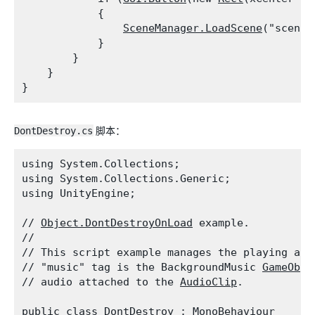
            {

SceneManager.LoadScene
("scene1"
            }

        }

    }

DontDestroy.cs
脚本：
using System.Collections;

using System.Collections.Generic;

using UnityEngine;
// 
Object.DontDestroyOnLoad
 example.

//

// This script example manages the playing aud
// "music" tag is the BackgroundMusic 
GameObje
// audio attached to the 
AudioClip
.
public class DontDestroy : 
MonoBehaviour