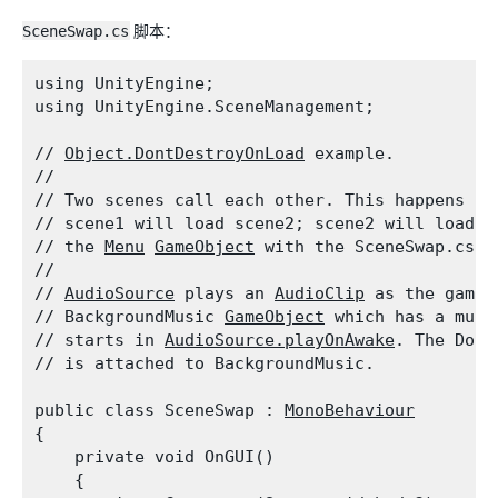
SceneSwap.cs
脚本：
using UnityEngine;

using UnityEngine.SceneManagement;
// 
Object.DontDestroyOnLoad
 example.

//

// Two scenes call each other. This happens wh
// scene1 will load scene2; scene2 will load sc
// the 
Menu
GameObject
 with the SceneSwap.cs s
//

// 
AudioSource
 plays an 
AudioClip
 as the game 
// BackgroundMusic 
GameObject
 which has a musi
// starts in 
AudioSource.playOnAwake
. The Dont
// is attached to BackgroundMusic.
public class SceneSwap : 
MonoBehaviour
{

    private void OnGUI()

    {
