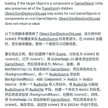
loading. If the target Object is a component or
GameObject
, Unity
also preserves all of the
Transform
’s children.
Object.DontDestroyOnLoad
only works for root GameObjects or
components on root GameObjects.
Object.DontDestroyOnLoad
does not return a value.
以下示例脚本便使用了
Object.DontDestroyOnLoad
。该示例中的
scene1
开始播放来自
AudioSource
的背景音乐。在
scene2
加载
时，音乐继续播放。使用一个按钮可以切换场景。
要实现此示例，我们创建两个新的
Scene
，分别名为
scene1
和
/scene2/。打开 /scene1/，将
SceneSwap.cs
脚本添加到空的
GameObject
，然后将其命名为 /Menu/。接着，将
DontDestroy.cs
添加到新的
GameObject
，然后将其命名为
/BackgroundMusic/。将一个
AudioSource
添加到
BackgroundMusic
-
Add Component > Audio > Audio
Source
- 并将一个
AudioClip
导入项目中。将
AudioClip
分配给
AudioSource
的
AudioClip
字段。创建一个命名为
music
的标签，
然后将其添加到 /BackgroundMusic/。切换到 /scene2/。同样，
将
SceneSwap.cs
添加到新的
GameObject
，然后将其命名为
scene1
。保存项目。返回到
scene1
并从
Editor
中运行项目。