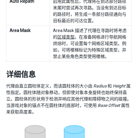
Auto Repath
启用此属性后，代理将在到达部分路径
末尾时尝试再次寻路。当没有到达目标
的路径时，将生成一条部分路径通向与
目标最近的可达位置。
Area Mask
Area Mask 描述了代理在寻路时将考虑
的
区域类型
。在准备网格进行导航网格
烘焙时，可设置每个网格区域类型。例
如，可将楼梯标记为特殊区域类型，并
禁止某些角色类型使用楼梯。
详细信息
代理由直立圆柱体定义，而该圆柱体的大小由
Radius
和
Height
属
性指定。圆柱体随对象移动，但即使对象本身旋转也始终保持直
立。圆柱体的形状用于检测并响应其他代理和障碍物之间的碰撞。
当游戏对象的锚点不在圆柱体的底部时，可使用
Base Offset
属性
来获取高度差。