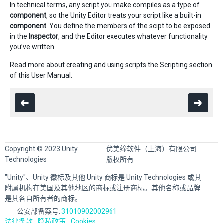
In technical terms, any script you make compiles as a type of
component
, so the Unity Editor treats your script like a built-in
component
. You define the members of the scipt to be exposed
in the
Inspector
, and the Editor executes whatever functionality
you’ve written.
Read more about creating and using scripts the
Scripting
section
of this User Manual.
Copyright © 2023 Unity
优美缔软件（上海）有限公司
Technologies
版权所有
"Unity"、Unity 徽标及其他 Unity 商标是 Unity Technologies 或其
附属机构在美国及其他地区的商标或注册商标。其他名称或品牌
是其各自所有者的商标。
公安部备案号:
31010902002961
法律条款
隐私政策
Cookies