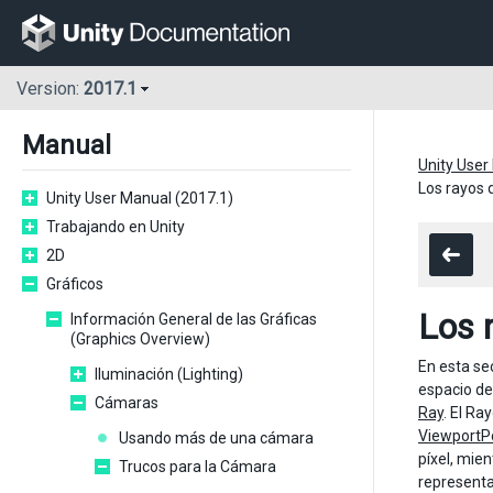
Version:
2017.1
Manual
Unity User
Los rayos 
Unity User Manual (2017.1)
Trabajando en Unity
2D
Gráficos
Los 
Información General de las Gráficas
(Graphics Overview)
En esta se
Iluminación (Lighting)
espacio de
Cámaras
Ray
. El Ra
ViewportP
Usando más de una cámara
píxel, mie
Trucos para la Cámara
representa