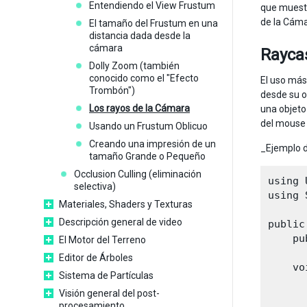
Entendiendo el View Frustum
que muestr
de la Cáma
El tamaño del Frustum en una
distancia dada desde la
cámara
Rayca
Dolly Zoom (también
conocido como el "Efecto
El uso más
Trombón")
desde su o
Los rayos de la Cámara
una objet
del mouse 
Usando un Frustum Oblicuo
Creando una impresión de un
_Ejemplo d
tamaño Grande o Pequeño
Occlusion Culling (eliminación
using 
selectiva)
using 
Materiales, Shaders y Texturas
Descripción general de video
public
    pu
El Motor del Terreno
Editor de Árboles
    vo
Sistema de Partículas
      
Visión general del post-
      
procesamiento