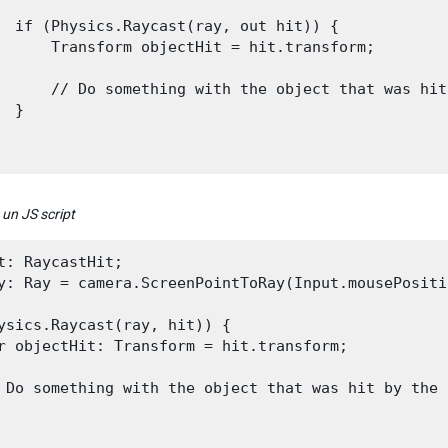
  if (Physics.Raycast(ray, out hit)) {

      Transform objectHit = hit.transform;

      // Do something with the object that was hit
 }

 un JS script
t: RaycastHit;

y: Ray = camera.ScreenPointToRay(Input.mousePositio
ysics.Raycast(ray, hit)) {

r objectHit: Transform = hit.transform;

 Do something with the object that was hit by the 