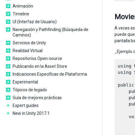
Animación
Timeline
Movie
UI (Interfaz de Usuario)
A veces es
Navegación y Pathfinding (Búsqueda de
puede quer
Caminos)
pantalla b
Servicios de Unity
Realidad Virtual
_Ejemplo d
Repositorios Open-source
using 
Publicando en la Asset Store
using 
Indicaciones Específicas de Plataforma
Experimental
public
Tópicos de legado
    pu
    pu
Guía de mejores prácticas
    pu
Expert guides
New in Unity 2017.1
    vo
      
      