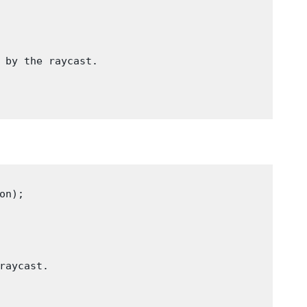
 by the raycast.

n);

raycast.
