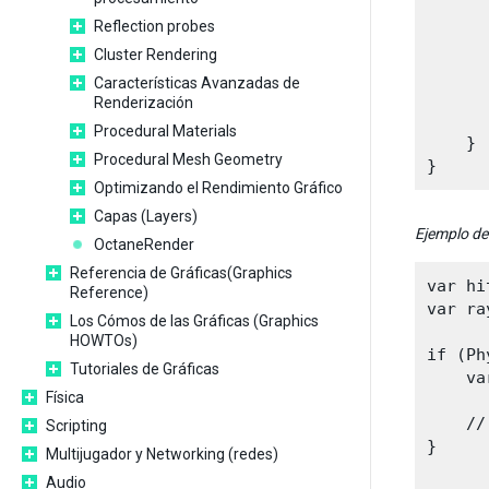
Reflection probes
      
      
Cluster Rendering
Características Avanzadas de
      
Renderización
       
Procedural Materials
    }

Procedural Mesh Geometry
Optimizando el Rendimiento Gráfico
Capas (Layers)
Ejemplo de
OctaneRender
Referencia de Gráficas(Graphics
var hi
Reference)
var ra
Los Cómos de las Gráficas (Graphics
HOWTOs)
if (Ph
Tutoriales de Gráficas
    va
Física
    //
Scripting
}

Multijugador y Networking (redes)
Audio