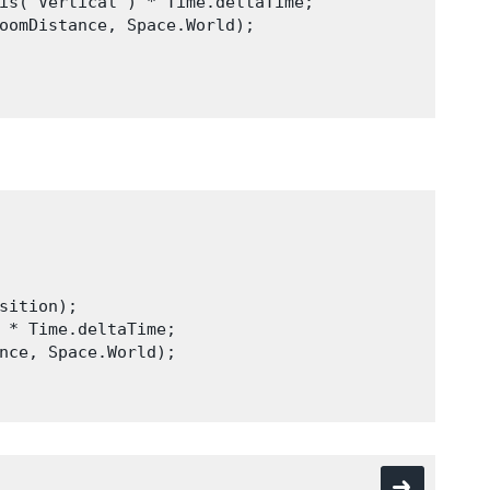
is("Vertical") * Time.deltaTime;

oomDistance, Space.World);

sition);

 * Time.deltaTime;

nce, Space.World);
