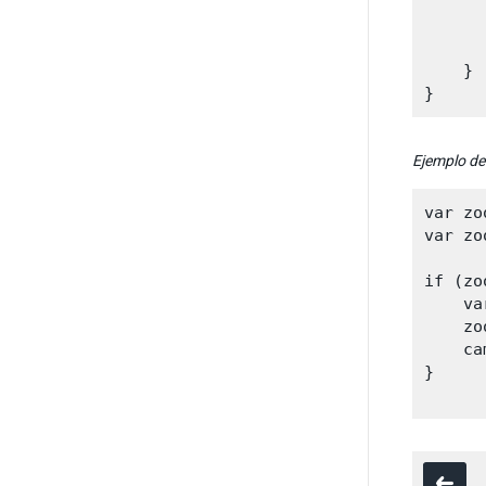
      
      
       
    }

Ejemplo de
var zo
var zo
if (zo
    va
    zo
    ca
}
