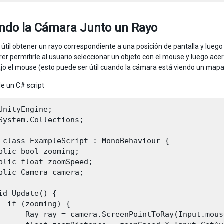
ndo la Cámara Junto un Rayo
 útil obtener un rayo correspondiente a una posición de pantalla y luego
er permitirle al usuario seleccionar un objeto con el mouse y luego ac
ajo el mouse (esto puede ser útil cuando la cámara está viendo un mapa t
e un C# script
UnityEngine;

System.Collections;

 class ExampleScript : MonoBehaviour {

blic bool zooming;

blic float zoomSpeed;

blic Camera camera;

id Update() {

  if (zooming) {

      Ray ray = camera.ScreenPointToRay(Input.mous