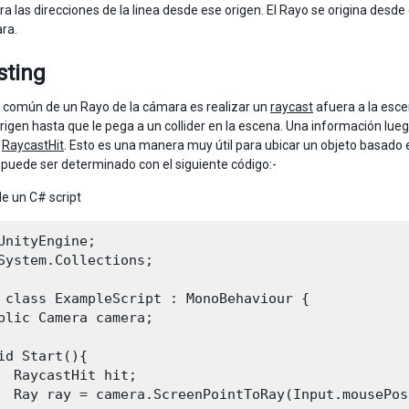
a las direcciones de la linea desde ese origen. El Rayo se origina desde
ra.
sting
 común de un Rayo de la cámara es realizar un
raycast
afuera a la esce
rigen hasta que le pega a un collider en la escena. Una información lue
o
RaycastHit
. Esto es una manera muy útil para ubicar un objeto basado e
puede ser determinado con el siguiente código:-
e un C# script
UnityEngine;

System.Collections;

 class ExampleScript : MonoBehaviour {

blic Camera camera;

id Start(){

  RaycastHit hit;

  Ray ray = camera.ScreenPointToRay(Input.mousePosi