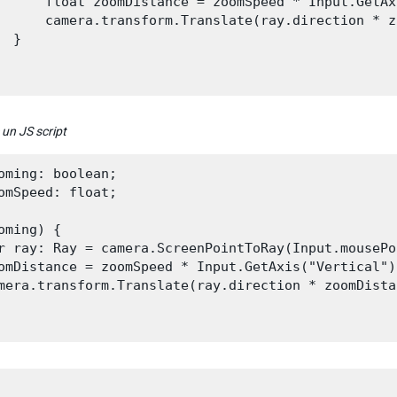
      float zoomDistance = zoomSpeed * Input.GetAx
      camera.transform.Translate(ray.direction * z
 }

 un JS script
oming: boolean;

omSpeed: float;

oming) {

r ray: Ray = camera.ScreenPointToRay(Input.mousePo
omDistance = zoomSpeed * Input.GetAxis("Vertical")
mera.transform.Translate(ray.direction * zoomDista