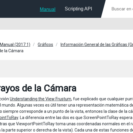
Scripting API
Manual
 Manual (2017.1)
Gráficos
Información General de las Gráficas (
de la Cámara
rayos de la Cámara
cción
Understanding the View Frustum
, fue explicado que cualquier pun
l mundo. Algunas veces es útil tener una representación matemática de 
yo siempre corresponde a un punto de la vista, entonces la clase de la 
ointToRay
. La diferencia entre las dos es que ScreenPointToRay espe
ntras que ViewportPointToRay toma unas coordenadas normales en el rang
 la parte superior o derecha de la vista). Cada una de estas funciones 