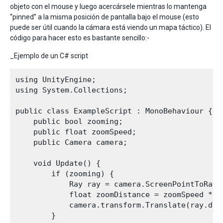
objeto con el mouse y luego acercársele mientras lo mantenga
“pinned” a la misma posición de pantalla bajo el mouse (esto
puede ser útil cuando la cámara está viendo un mapa táctico). El
código para hacer esto es bastante sencillo:-
_Ejemplo de un C# script
using UnityEngine;

using System.Collections;

public class ExampleScript : MonoBehaviour {

    public bool zooming;

    public float zoomSpeed;

    public Camera camera;

    void Update() {

        if (zooming) {

            Ray ray = camera.ScreenPointToRay(I
            float zoomDistance = zoomSpeed * I
            camera.transform.Translate(ray.dir
        }
