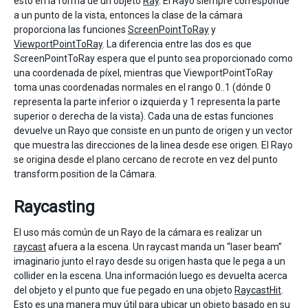
esto en la forma de un objeto
Ray
. El Rayo siempre corresponde
a un punto de la vista, entonces la clase de la cámara
proporciona las funciones
ScreenPointToRay
y
ViewportPointToRay
. La diferencia entre las dos es que
ScreenPointToRay espera que el punto sea proporcionado como
una coordenada de píxel, mientras que ViewportPointToRay
toma unas coordenadas normales en el rango 0..1 (dónde 0
representa la parte inferior o izquierda y 1 representa la parte
superior o derecha de la vista). Cada una de estas funciones
devuelve un Rayo que consiste en un punto de origen y un vector
que muestra las direcciones de la linea desde ese origen. El Rayo
se origina desde el plano cercano de recrote en vez del punto
transform.position de la Cámara.
Raycasting
El uso más común de un Rayo de la cámara es realizar un
raycast
afuera a la escena. Un raycast manda un “laser beam”
imaginario junto el rayo desde su origen hasta que le pega a un
collider en la escena. Una información luego es devuelta acerca
del objeto y el punto que fue pegado en una objeto
RaycastHit
.
Esto es una manera muy útil para ubicar un objeto basado en su