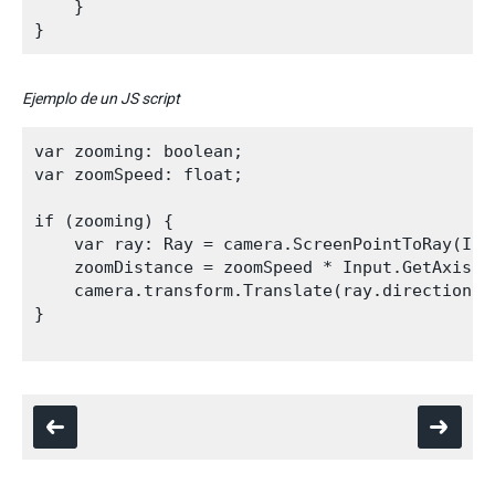
    }

Ejemplo de un JS script
var zooming: boolean;

var zoomSpeed: float;

if (zooming) {

    var ray: Ray = camera.ScreenPointToRay(Inpu
    zoomDistance = zoomSpeed * Input.GetAxis("
    camera.transform.Translate(ray.direction *
}
