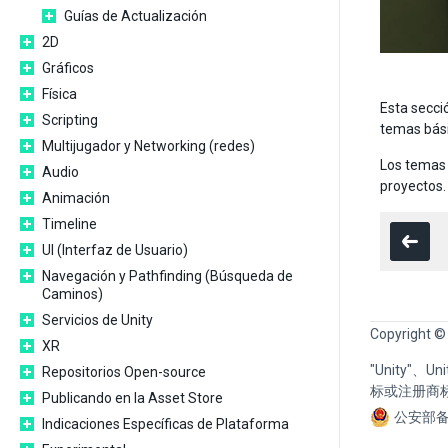
Guías de Actualización
2D
Gráficos
Física
Esta secci
Scripting
temas bási
Multijugador y Networking (redes)
Los temas 
Audio
proyectos.
Animación
Timeline
UI (Interfaz de Usuario)
Navegación y Pathfinding (Búsqueda de
Caminos)
Servicios de Unity
Copyright ©
XR
"Unity"、
Repositorios Open-source
标或注册商
Publicando en la Asset Store
公安部备
Indicaciones Específicas de Plataforma