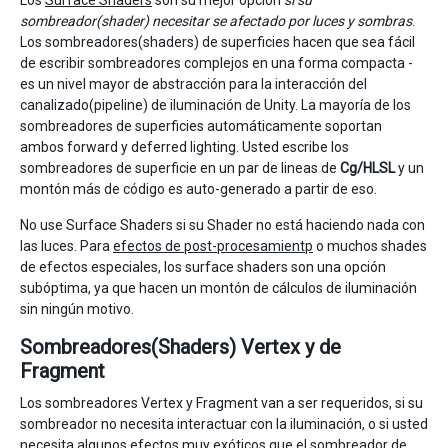
Los
Surface Shaders
son su mejor opción
si su
sombreador(shader) necesitar se afectado por luces y sombras
.
Los sombreadores(shaders) de superficies hacen que sea fácil
de escribir sombreadores complejos en una forma compacta -
es un nivel mayor de abstracción para la interacción del
canalizado(pipeline) de iluminación de Unity. La mayoría de los
sombreadores de superficies automáticamente soportan
ambos forward y deferred lighting. Usted escribe los
sombreadores de superficie en un par de lineas de
Cg/HLSL
y un
montón más de código es auto-generado a partir de eso.
No use Surface Shaders si su Shader no está haciendo nada con
las luces. Para
efectos de post-procesamientp
o muchos shades
de efectos especiales, los surface shaders son una opción
subóptima, ya que hacen un montón de cálculos de iluminación
sin ningún motivo.
Sombreadores(Shaders) Vertex y de
Fragment
Los sombreadores Vertex y Fragment van a ser requeridos, si su
sombreador no necesita interactuar con la iluminación, o si usted
necesita algunos efectos muy exóticos que el sombreador de