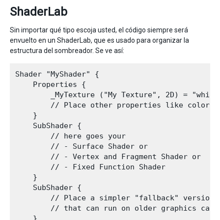
ShaderLab
Sin importar qué tipo escoja usted, el código siempre será
envuelto en un ShaderLab, que es usado para organizar la
estructura del sombreador. Se ve así:
Shader "MyShader" {

    Properties {

        _MyTexture ("My Texture", 2D) = "white"
        // Place other properties like colors o
    }

    SubShader {

        // here goes your

        // - Surface Shader or

        // - Vertex and Fragment Shader or

        // - Fixed Function Shader

    }

    SubShader {

        // Place a simpler "fallback" version o
        // that can run on older graphics cards
    }
