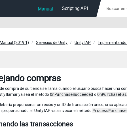
Scripting API
Manual
 Manual (2019.1)
Servicios de Unity
Unity IAP
Implementando 
jando compras
de compra de su tienda se llama cuando el usuario busca hacer una com
t y llamar ya sea el método
OnPurchaseSucceeded
o
OnPurchaseFai
debería proporcionar un recibo y un ID de transacción único; si su aplic
n proporcionado, el Unity IAP va a invocar el método
ProcessPurchase
nando las transacciones