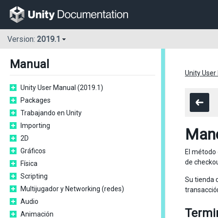
Version:
2019.1
Manual
Unity User
Unity User Manual (2019.1)
Packages
Trabajando en Unity
Importing
Mane
2D
Gráficos
El método 
de checkou
Física
Scripting
Su tienda 
Multijugador y Networking (redes)
transacció
Audio
Termi
Animación