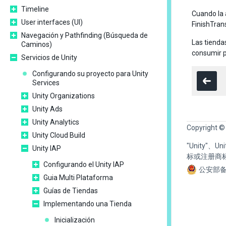
Timeline
Cuando la 
User interfaces (UI)
FinishTran
Navegación y Pathfinding (Búsqueda de
Las tienda
Caminos)
consumir 
Servicios de Unity
Configurando su proyecto para Unity
Services
Unity Organizations
Unity Ads
Unity Analytics
Copyright ©
Unity Cloud Build
"Unity"、
Unity IAP
标或注册商
Configurando el Unity IAP
公安部备
Guia Multi Plataforma
Guías de Tiendas
Implementando una Tienda
Inicialización