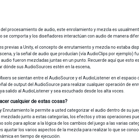
ra del procesamiento de audio, este enrolamiento y mezcla es usualmen
io se comporta y los diseñadores interactúan con audio de manera dife
es previas a Unity, el concepto de enrutamiento y mezcla no estaba dis
escena, y la señal de audio que producían (vía AudioClips por ejemplo) f
 audio fueron mezcladas juntas en un punto. Recuerde aquí que esto es
ar dónde sus AudioSources estén en la escena,
ixers se sientan entre el AudioSource y el AudioListener en el espacio 
eñal de output del AudioSource para realizar cualquier operación de e
aya salido al AudioListener y sea escuchado desde los alta voces.
acer cualquier de estas cosas?
y Enrutamiento le permite a usted categorizar el audio dentro de su jue
 mezclado junto a estas categorías, los efectos y otras operaciones pu
 solo para aplicar a la lógica de los cambios del juego a las varias cate
s ajustar los varios aspectos de la mezcla para realizar lo que se con
ámica en tiempo de ejecución.