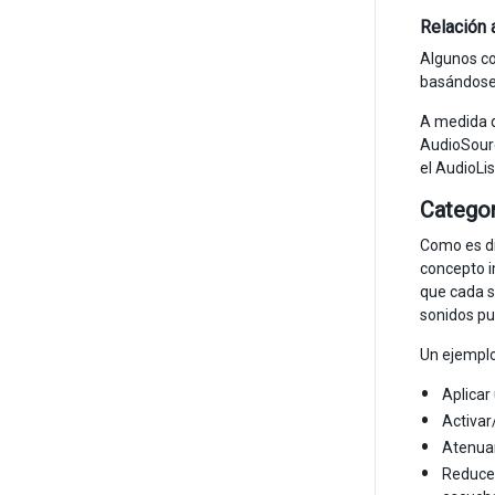
Relación 
Algunos co
basándose 
A medida q
AudioSourc
el AudioLi
Categor
Como es di
concepto i
que cada s
sonidos pu
Un ejemplo
Aplicar
Activar
Atenuar
Reduce 