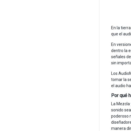
En la tier
que el aud
En version
dentro la 
señales de
sin import
Los AudioM
tomar la s
el audio h
Por qué h
La Mezcla 
sonido sea
poderoso no
diseñadore
manera din