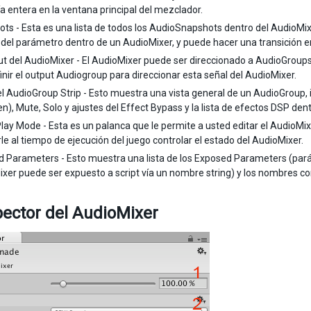
ía entera en la ventana principal del mezclador.
ts - Esta es una lista de todos los AudioSnapshots dentro del AudioMix
 del parámetro dentro de un AudioMixer, y puede hacer una transición en
ut del AudioMixer - El AudioMixer puede ser direccionado a AudioGroups
inir el output Audiogroup para direccionar esta señal del AudioMixer.
el AudioGroup Strip - Esto muestra una vista general de un AudioGroup, 
n), Mute, Solo y ajustes del Effect Bypass y la lista de efectos DSP den
 Play Mode - Esta es un palanca que le permite a usted editar el AudioMi
rle al tiempo de ejecución del juego controlar el estado del AudioMixer.
 Parameters - Esto muestra una lista de los Exposed Parameters (par
xer puede ser expuesto a script vía un nombre string) y los nombres con
pector del AudioMixer