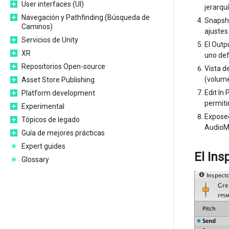
User interfaces (UI)
jerarqu
Navegación y Pathfinding (Búsqueda de
Snapsho
Caminos)
ajustes
Servicios de Unity
El Outp
XR
uno def
Repositorios Open-source
Vista d
(volume
Asset Store Publishing
Edit In
Platform development
permiti
Experimental
Exposed
Tópicos de legado
AudioMi
Guía de mejores prácticas
Expert guides
El Ins
Glossary