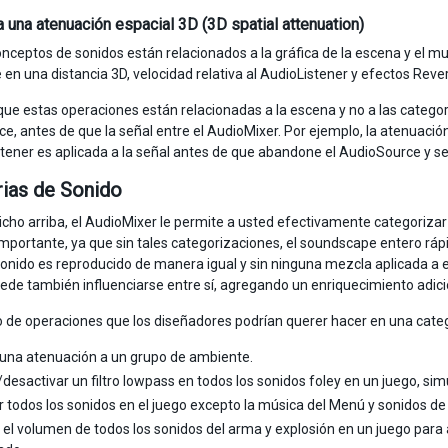
a una atenuación espacial 3D (3D spatial attenuation)
nceptos de sonidos están relacionados a la gráfica de la escena y el mun
en una distancia 3D, velocidad relativa al AudioListener y efectos Rev
ue estas operaciones están relacionadas a la escena y no a las categorí
e, antes de que la señal entre el AudioMixer. Por ejemplo, la atenuac
stener es aplicada a la señal antes de que abandone el AudioSource y s
ias de Sonido
cho arriba, el AudioMixer le permite a usted efectivamente categorizar 
mportante, ya que sin tales categorizaciones, el soundscape entero ráp
onido es reproducido de manera igual y sin ninguna mezcla aplicada a e
ede también influenciarse entre sí, agregando un enriquecimiento adici
 de operaciones que los diseñadores podrían querer hacer en una categ
 una atenuación a un grupo de ambiente.
/desactivar un filtro lowpass en todos los sonidos foley en un juego, si
 todos los sonidos en el juego excepto la música del Menú y sonidos de 
el volumen de todos los sonidos del arma y explosión en un juego para