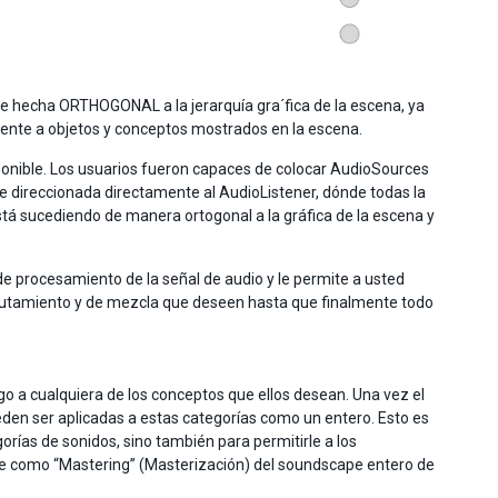
te hecha ORTHOGONAL a la jerarquía gra´fica de la escena, ya
rente a objetos y conceptos mostrados en la escena.
ponible. Los usuarios fueron capaces de colocar AudioSources
ue direccionada directamente al AudioListener, dónde todas la
tá sucediendo de manera ortogonal a la gráfica de la escena y
de procesamiento de la señal de audio y le permite a usted
nrutamiento y de mezcla que deseen hasta que finalmente todo
go a cualquiera de los conceptos que ellos desean. Una vez el
eden ser aplicadas a estas categorías como un entero. Esto es
gorías de sonidos, sino también para permitirle a los
oce como “Mastering” (Masterización) del soundscape entero de