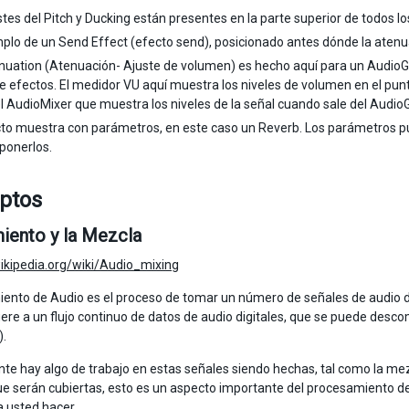
stes del Pitch y Ducking están presentes en la parte superior de todos l
plo de un Send Effect (efecto send), posicionado antes dónde la atenu
nuation (Atenuación- Ajuste de volumen) es hecho aquí para un AudioGr
 de efectos. El medidor VU aquí muestra los niveles de volumen en el pun
el AudioMixer que muestra los niveles de la señal cuando sale del Audio
to muestra con parámetros, en este caso un Reverb. Los parámetros pue
ponerlos.
ptos
iento y la Mezcla
wikipedia.org/wiki/Audio_mixing
iento de Audio es el proceso de tomar un número de señales de audio de
fiere a un flujo continuo de datos de audio digitales, que se puede desc
).
te hay algo de trabajo en estas señales siendo hechas, tal como la mezcl
e serán cubiertas, esto es un aspecto importante del procesamiento de 
a usted hacer.