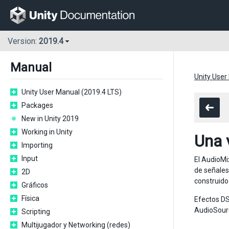
Version:
2019.4
Manual
Unity User
Unity User Manual (2019.4 LTS)
Packages
New in Unity 2019
Working in Unity
Una 
Importing
Input
El AudioMi
de señales
2D
construido 
Gráficos
Física
Efectos DS
AudioSourc
Scripting
Multijugador y Networking (redes)