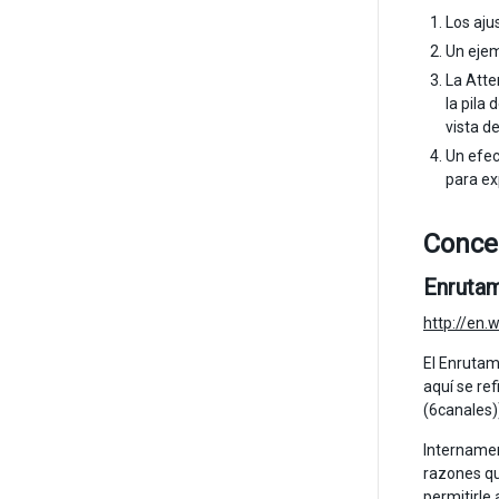
Los aju
Un ejem
La Atte
la pila
vista d
Un efec
para ex
Conce
Enrutam
http://en.
El Enrutam
aquí se re
(6canales)
Internamen
razones qu
permitirle 