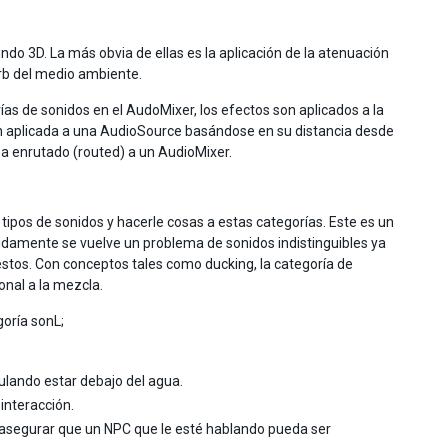
do 3D. La más obvia de ellas es la aplicación de la atenuación
erb del medio ambiente.
as de sonidos en el AudoMixer, los efectos son aplicados a la
ión aplicada a una AudioSource basándose en su distancia desde
ea enrutado (routed) a un AudioMixer.
tipos de sonidos y hacerle cosas a estas categorías. Este es un
idamente se vuelve un problema de sonidos indistinguibles ya
stos. Con conceptos tales como ducking, la categoría de
onal a la mezcla.
oría sonL;
mulando estar debajo del agua.
interacción.
 asegurar que un NPC que le esté hablando pueda ser