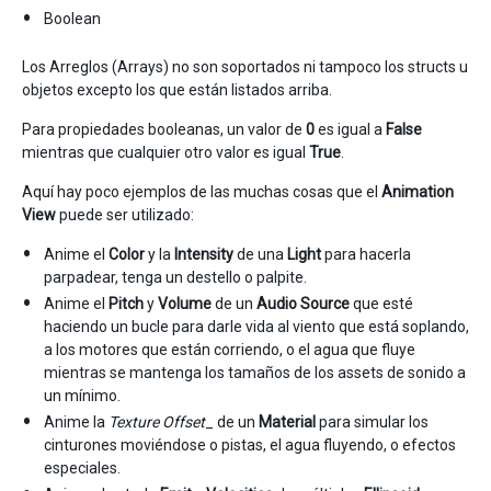
Boolean
Los Arreglos (Arrays) no son soportados ni tampoco los structs u
objetos excepto los que están listados arriba.
Para propiedades booleanas, un valor de
0
es igual a
False
mientras que cualquier otro valor es igual
True
.
Aquí hay poco ejemplos de las muchas cosas que el
Animation
View
puede ser utilizado:
Anime el
Color
y la
Intensity
de una
Light
para hacerla
parpadear, tenga un destello o palpite.
Anime el
Pitch
y
Volume
de un
Audio Source
que esté
haciendo un bucle para darle vida al viento que está soplando,
a los motores que están corriendo, o el agua que fluye
mientras se mantenga los tamaños de los assets de sonido a
un mínimo.
Anime la
Texture Offset
_ de un
Material
para simular los
cinturones moviéndose o pistas, el agua fluyendo, o efectos
especiales.