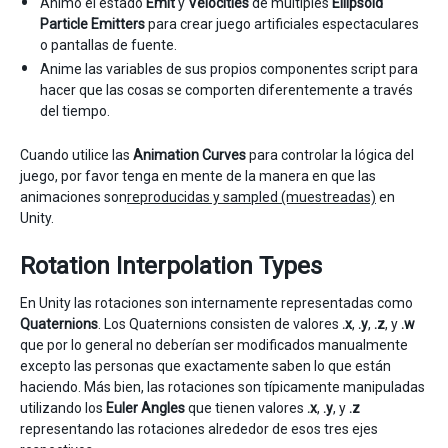
Animo el estado
Emit
y
Velocities
de múltiples
Ellipsoid
Particle Emitters
para crear juego artificiales espectaculares
o pantallas de fuente.
Anime las variables de sus propios componentes script para
hacer que las cosas se comporten diferentemente a través
del tiempo.
Cuando utilice las
Animation Curves
para controlar la lógica del
juego, por favor tenga en mente de la manera en que las
animaciones son
reproducidas y sampled (muestreadas)
en
Unity.
Rotation Interpolation Types
En Unity las rotaciones son internamente representadas como
Quaternions
. Los Quaternions consisten de valores
.x
,
.y
,
.z
, y
.w
que por lo general no deberían ser modificados manualmente
excepto las personas que exactamente saben lo que están
haciendo. Más bien, las rotaciones son típicamente manipuladas
utilizando los
Euler Angles
que tienen valores
.x
,
.y
, y
.z
representando las rotaciones alrededor de esos tres ejes