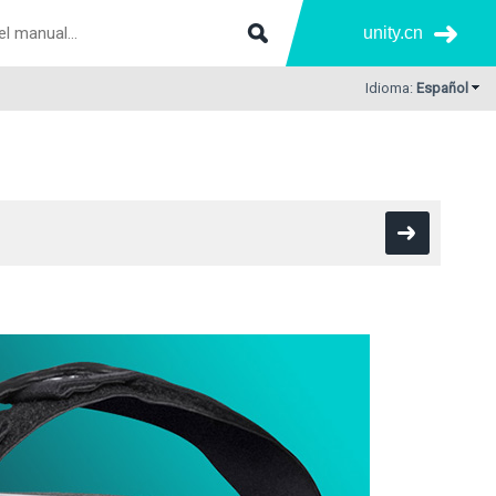
unity.cn
Idioma:
Español