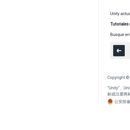
Unity actu
Tutoriales
Busque en
Copyright ©
"Unity"、
标或注册商
公安部备