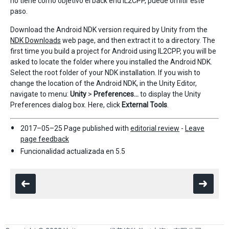
no tiene como objetivo el back end IL2CPP, puede omitir este
paso.
Download the Android NDK version required by Unity from the
NDK Downloads
web page, and then extract it to a directory. The
first time you build a project for Android using IL2CPP, you will be
asked to locate the folder where you installed the Android NDK.
Select the root folder of your NDK installation. If you wish to
change the location of the Android NDK, in the Unity Editor,
navigate to menu:
Unity
>
Preferences…
to display the Unity
Preferences dialog box. Here, click
External Tools
.
2017–05–25 Page published with
editorial review
-
Leave
page feedback
Funcionalidad actualizada en 5.5