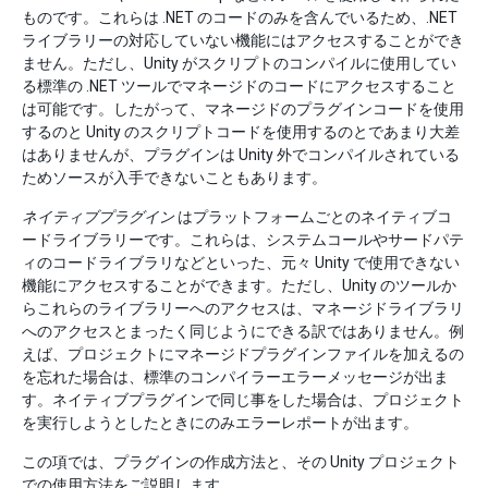
ものです。これらは .NET のコードのみを含んでいるため、.NET
ライブラリーの対応していない機能にはアクセスすることができ
ません。ただし、Unity がスクリプトのコンパイルに使用してい
る標準の .NET ツールでマネージドのコードにアクセスすること
は可能です。したがって、マネージドのプラグインコードを使用
するのと Unity のスクリプトコードを使用するのとであまり大差
はありませんが、プラグインは Unity 外でコンパイルされている
ためソースが入手できないこともあります。
ネイティブプラグイン
はプラットフォームごとのネイティブコ
ードライブラリーです。これらは、システムコールやサードパテ
ィのコードライブラリなどといった、元々 Unity で使用できない
機能にアクセスすることができます。ただし、Unity のツールか
らこれらのライブラリーへのアクセスは、マネージドライブラリ
へのアクセスとまったく同じようにできる訳ではありません。例
えば、プロジェクトにマネージドプラグインファイルを加えるの
を忘れた場合は、標準のコンパイラーエラーメッセージが出ま
す。ネイティブプラグインで同じ事をした場合は、プロジェクト
を実行しようとしたときにのみエラーレポートが出ます。
この項では、プラグインの作成方法と、その Unity プロジェクト
での使用方法をご説明します。