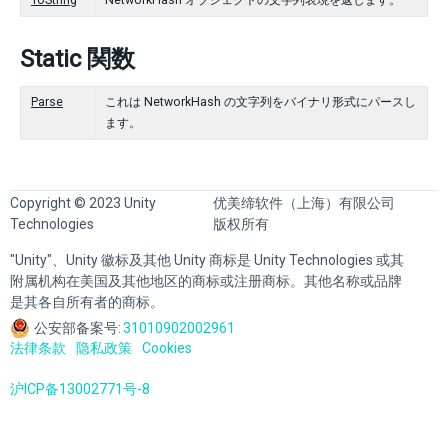
ToString
NetworkHash オブジェクトの文字列表現を返します。
Static 関数
Parse
これは NetworkHash の文字列をバイナリ形式にパースし
ます。
Copyright © 2023 Unity
优美缔软件（上海）有限公司
Technologies
版权所有
"Unity"、Unity 徽标及其他 Unity 商标是 Unity Technologies 或其
附属机构在美国及其他地区的商标或注册商标。其他名称或品牌
是其各自所有者的商标。
公安部备案号:
31010902002961
法律条款
隐私政策
Cookies
沪ICP备13002771号-8