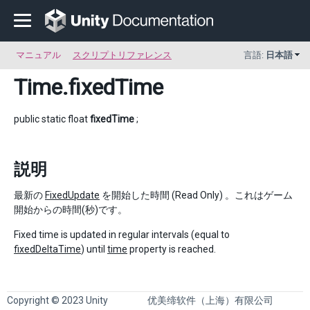
マニュアル
スクリプトリファレンス
言語:
日本語
Time
.fixedTime
public static float
fixedTime
;
説明
最新の
FixedUpdate
を開始した時間 (Read Only) 。これはゲーム
開始からの時間(秒)です。
Fixed time is updated in regular intervals (equal to
fixedDeltaTime
) until
time
property is reached.
Copyright © 2023 Unity
优美缔软件（上海）有限公司