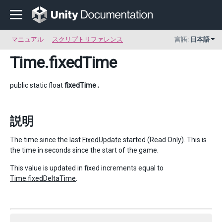
マニュアル
スクリプトリファレンス
言語:
日本語
Time
.fixedTime
public static float
fixedTime
;
説明
The time since the last
FixedUpdate
started (Read Only). This is
the time in seconds since the start of the game.
This value is updated in fixed increments equal to
Time.fixedDeltaTime
.