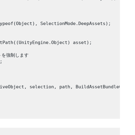
ypeof(Object), SelectionMode.DeepAssets);

tPath((UnityEngine.Object) asset);

ポートを強制します



iveObject, selection, path, BuildAssetBundleOption