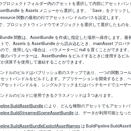
やプロジェクトフォルダー内のアセットを選択して内部にアセットバン
d AssetBundle を Assets メニューから選択します。「Save」をクリックし
rtResource 関数の最初の行でアセットバンドルのパスを設定します。
で、プロジェクトウィンドウでオブジェクトを選択して選択したものを
ssetBundle 関数は、AssetBundle を作成し指定した場所へ保存します。最
で、Assets を AssetBundle から読み込むとき、mainAsset 
ので、使用しない場合は、パラメーターに null を置くことができます。2
後のパラメーターは、AssetBundles をビルドするときに使用する
ズか演算子を使用して連結することができます。
バンドルのビルドはパブリッシュ前のステップであり、一つの関数コー
アセットバンドルをビルドします。アプリケーションを開発するとき、
のアセットバンドルを、シングルクリックまたはバッチモードでユーザ
ンドルのビルドに使用できるクラスメソッドは 3 つあります。
peline.BuildAssetBundle
により、どんな種類のアセットでもアセットバ
ipeline.BuildStreamedSceneAssetBundle
は、データが利用可能となっ
。
peline.BuildAssetBundleExplicitAssetNames
は BuildPipeline.B