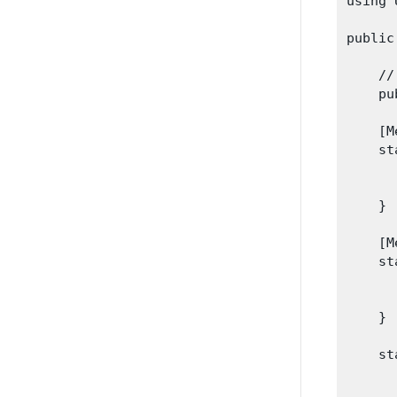
using 
public
    /
    pu
    [M
    st
      
      
    }  
    [M
    st
      
      
    }

    st
     
      