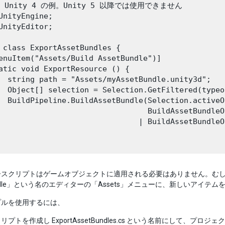
 Unity 4 の例。Unity 5 以降では使用できません

UnityEngine;

UnityEditor;

 class ExportAssetBundles {

enuItem("Assets/Build AssetBundle")]

atic void ExportResource () {

  string path = "Assets/myAssetBundle.unity3d";

  Object[] selection = Selection.GetFiltered(typeo
  BuildPipeline.BuildAssetBundle(Selection.activeO
                                 BuildAssetBundleO
                               | BuildAssetBundleO
スクリプトはゲームオブジェクトに適用される必要はありません。むしろ、Ed
Bundle」という名のエディターの「Assets」メニューに、新しいアイテ
プルを使用するには、
クリプトを作成し ExportAssetBundles.cs という名前にして、プロ