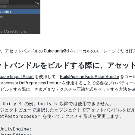
で、アセットバンドルの
Cube.unity3d
をローカルのストレージまたは好
ットバンドルをビルドする際に、アセッ
base.ImportAsset
を使用して、
BuildPipeline.BuildAssetBundle
をコー
processor.OnPreprocessTexture
を使用することで必要なプロパティー
をビルドする際に、さまざまなテクスチャ圧縮方式をセットする方法を
い Unity 4 の例。Unity 5 以降では使用できません。

ロジェクトビューで選択したオブジェクトでアセットバンドルをビル
ssetPostprocessor を使ってテクスチャ形式を変更します。

UnityEngine;
