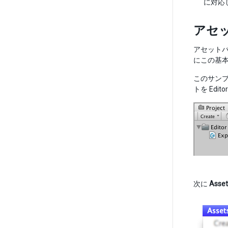
に対応
アセ
アセット
にこの基
このサンプ
トを Edi
次に
Asset