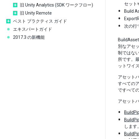
セット
旧 Unity Analytics (SDK ワークフロー)
Buil
旧 Unity Remote
Expo
ベスト プラクティス ガイド
次の行
エキスパートガイド
2017.3 の新機能
BuildA
別なアセット
制ではない
所です。最
ットワイ
アセット
すべての
ですべて
アセットバ
BuildPi
BuildP
します
BuildPi