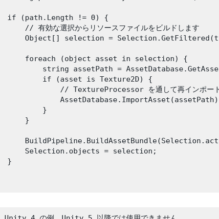
  if (path.Length != 0) {

        // 有効な選択からリソースファイルをビルドします

      Object[] selection = Selection.GetFiltered(t
      foreach (object asset in selection) {

          string assetPath = AssetDatabase.GetAsse
          if (asset is Texture2D) {

               // TextureProcessor を通して再イン
              AssetDatabase.ImportAsset(assetPath);
          }

      }

      BuildPipeline.BuildAssetBundle(Selection.act
      Selection.objects = selection;

 }

い Unity 4 の例。Unity 5 以降では使用できません。
