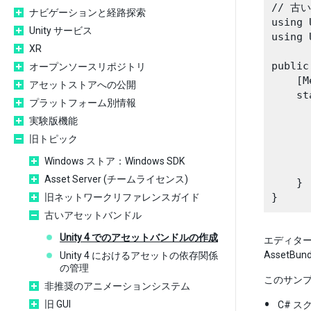
// 古い
ナビゲーションと経路探索
using 
Unity サービス
using 
XR
public
オープンソースリポジトリ
    [M
アセットストアへの公開
    st
プラットフォーム別情報
      
実験版機能
      
      
旧トピック
      
Windows ストア：Windows SDK
      
Asset Server (チームライセンス)
    }

旧ネットワークリファレンスガイド
古いアセットバンドル
Unity 4 でのアセットバンドルの作成
エディター
Asset
Unity 4 におけるアセットの依存関係
の管理
このサン
非推奨のアニメーションシステム
旧 GUI
C# ス