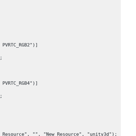
 PVRTC_RGB2")]



 PVRTC_RGB4")]



 Resource", "", "New Resource", "unity3d");
