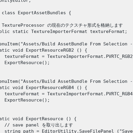
UnityEditor;

 class ExportAssetBundles {

/ TextureProcessor の現在のテクスチャ形式を格納します

blic static TextureImporterFormat textureFormat;

enuItem("Assets/Build AssetBundle From Selection -
atic void ExportResourceRGB2 () {

  textureFormat = TextureImporterFormat.PVRTC_RGB2;
  ExportResource();       

 

enuItem("Assets/Build AssetBundle From Selection -
atic void ExportResourceRGB4 () {

  textureFormat = TextureImporterFormat.PVRTC_RGB4;
  ExportResource();

atic void ExportResource () {

   // save panel を取り出します

  string path = EditorUtility.SaveFilePanel ("Save