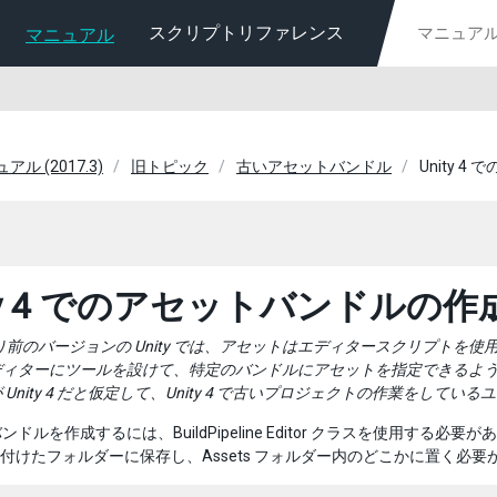
スクリプトリファレンス
マニュアル
ュアル (2017.3)
旧トピック
古いアセットバンドル
Unity 
ity 4 でのアセットバンドルの作
 5 より前のバージョンの Unity では、アセットはエディタースクリプトを使
ディターにツールを設けて、特定のバンドルにアセットを指定できるよう
 Unity 4 だと仮定して、Unity 4 で古いプロジェクトの作業をして
ドルを作成するには、BuildPipeline Editor クラスを使用する必
r と名付けたフォルダーに保存し、Assets フォルダー内のどこかに置く