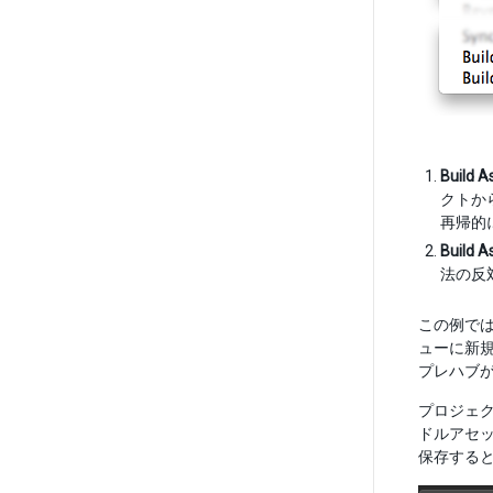
Build A
クトか
再帰的
Build A
法の反
この例で
ューに新
プレハブ
プロジェ
ドルアセッ
保存する