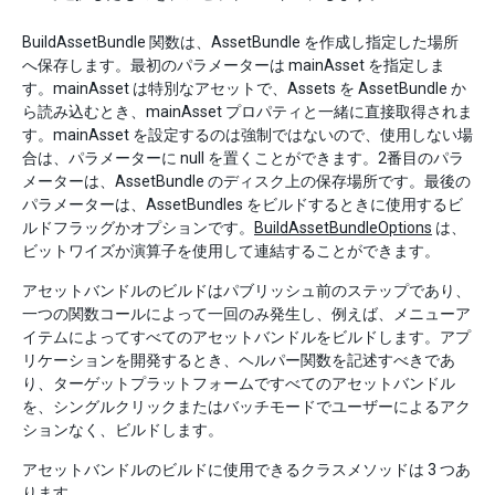
BuildAssetBundle 関数は、AssetBundle を作成し指定した場所
へ保存します。最初のパラメーターは mainAsset を指定しま
す。mainAsset は特別なアセットで、Assets を AssetBundle か
ら読み込むとき、mainAsset プロパティと一緒に直接取得されま
す。mainAsset を設定するのは強制ではないので、使用しない場
合は、パラメーターに null を置くことができます。2番目のパラ
メーターは、AssetBundle のディスク上の保存場所です。最後の
パラメーターは、AssetBundles をビルドするときに使用するビ
ルドフラッグかオプションです。
BuildAssetBundleOptions
は、
ビットワイズか演算子を使用して連結することができます。
アセットバンドルのビルドはパブリッシュ前のステップであり、
一つの関数コールによって一回のみ発生し、例えば、メニューア
イテムによってすべてのアセットバンドルをビルドします。アプ
リケーションを開発するとき、ヘルパー関数を記述すべきであ
り、ターゲットプラットフォームですべてのアセットバンドル
を、シングルクリックまたはバッチモードでユーザーによるアク
ションなく、ビルドします。
アセットバンドルのビルドに使用できるクラスメソッドは 3 つあ
ります。