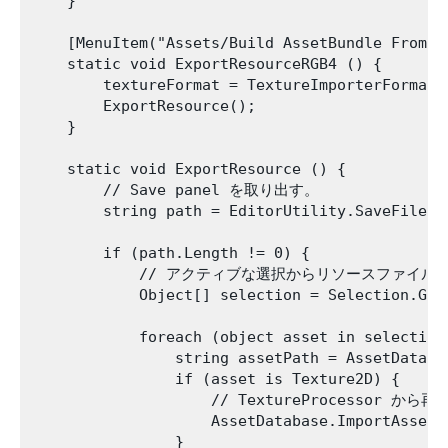
    }   

    [MenuItem("Assets/Build AssetBundle From S
    static void ExportResourceRGB4 () {

        textureFormat = TextureImporterFormat.P
        ExportResource();

    }

    static void ExportResource () {

        // Save panel を取り出す。

        string path = EditorUtility.SaveFilePa
        if (path.Length != 0) {

            // アクティブな選択からリソースファイル
            Object[] selection = Selection.Get
            foreach (object asset in selection)
                string assetPath = AssetDataba
                if (asset is Texture2D) {

                    // TextureProcessor か
                    AssetDatabase.ImportAsset(a
                }
