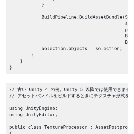
            }

            BuildPipeline.BuildAssetBundle(Sele
                                           sele
                                           path
                                           Bui
                                           Bui
            Selection.objects = selection;

        }

    }

// 古い Unity 4 の例。Unity 5 以降では使用できません
// アセットバンドルをビルドするときにテクスチャ形式を変
using UnityEngine;

using UnityEditor;

public class TextureProcessor : AssetPostproces
{ 
