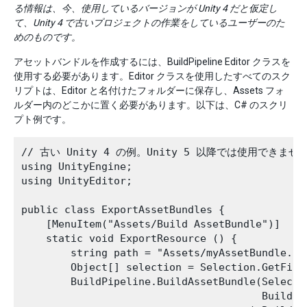
る情報は、今、使用しているバージョンが Unity 4 だと仮定し
て、Unity 4 で古いプロジェクトの作業をしているユーザーのた
めのものです。
アセットバンドルを作成するには、BuildPipeline Editor クラスを
使用する必要があります。Editor クラスを使用したすべてのスク
リプトは、Editor と名付けたフォルダーに保存し、Assets フォ
ルダー内のどこかに置く必要があります。以下は、C# のスクリ
プト例です。
// 古い Unity 4 の例。Unity 5 以降では使用できません
using UnityEngine;

using UnityEditor;

public class ExportAssetBundles {

    [MenuItem("Assets/Build AssetBundle")]

    static void ExportResource () {

        string path = "Assets/myAssetBundle.uni
        Object[] selection = Selection.GetFilt
        BuildPipeline.BuildAssetBundle(Selecti
                                       BuildAs