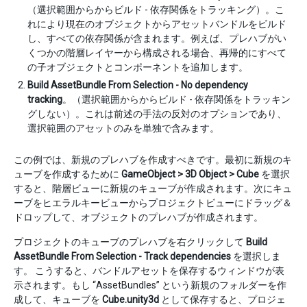
（選択範囲からからビルド - 依存関係をトラッキング）。こ
れにより現在のオブジェクトからアセットバンドルをビルド
し、すべての依存関係が含まれます。例えば、プレハブがい
くつかの階層レイヤーから構成される場合、再帰的にすべて
の子オブジェクトとコンポーネントを追加します。
Build AssetBundle From Selection - No dependency
tracking
。（選択範囲からからビルド - 依存関係をトラッキン
グしない）。これは前述の手法の反対のオプションであり、
選択範囲のアセットのみを単独で含みます。
この例では、新規のプレハブを作成すべきです。最初に新規のキ
ューブを作成するために
GameObject > 3D Object > Cube
を選択
すると、階層ビューに新規のキューブが作成されます。次にキュ
ーブをヒエラルキービューからプロジェクトビューにドラッグ＆
ドロップして、オブジェクトのプレハブが作成されます。
プロジェクトのキューブのプレハブを右クリックして
Build
AssetBundle From Selection - Track dependencies
を選択しま
す。 こうすると、バンドルアセットを保存するウィンドウが表
示されます。もし “AssetBundles” という新規のフォルダーを作
成して、キューブを
Cube.unity3d
として保存すると、プロジェ