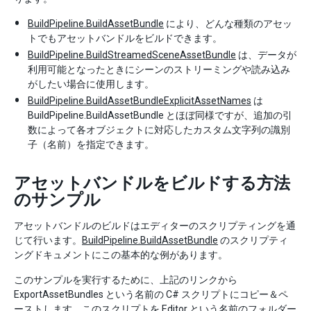
BuildPipeline.BuildAssetBundle
により、どんな種類のアセッ
トでもアセットバンドルをビルドできます。
BuildPipeline.BuildStreamedSceneAssetBundle
は、データが
利用可能となったときにシーンのストリーミングや読み込み
がしたい場合に使用します。
BuildPipeline.BuildAssetBundleExplicitAssetNames
は
BuildPipeline.BuildAssetBundle とほぼ同様ですが、追加の引
数によって各オブジェクトに対応したカスタム文字列の識別
子（名前）を指定できます。
アセットバンドルをビルドする方法
のサンプル
アセットバンドルのビルドはエディターのスクリプティングを通
じて行います。
BuildPipeline.BuildAssetBundle
のスクリプティ
ングドキュメントにこの基本的な例があります。
このサンプルを実行するために、上記のリンクから
ExportAssetBundles という名前の C# スクリプトにコピー＆ペ
ーストします。このスクリプトを Editor という名前のフォルダー