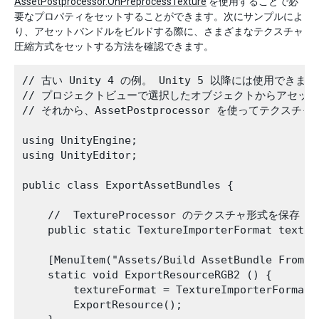
AssetPostprocessor.OnPreprocessTexture
を使用することで必
要なプロパティをセットすることができます。次にサンプルによ
り、アセットバンドルをビルドする際に、さまざまなテクスチャ
圧縮方式をセットする方法を確認できます。
// 古い Unity 4 の例。 Unity 5 以降には使用できませ
// プロジェクトビューで選択したオブジェクトからアセット
// それから、AssetPostprocessor を使ってテクスチ
using UnityEngine;

using UnityEditor;

public class ExportAssetBundles {

    //  TextureProcessor のテクスチャ形式を保存

    public static TextureImporterFormat texture
    [MenuItem("Assets/Build AssetBundle From S
    static void ExportResourceRGB2 () {

        textureFormat = TextureImporterFormat.P
        ExportResource();       
