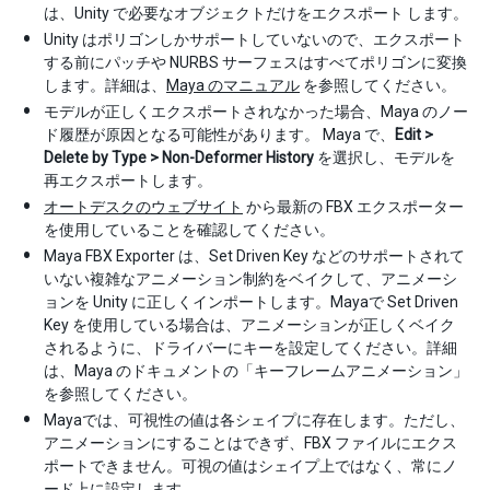
は、Unity で必要なオブジェクトだけをエクスポート します。
Unity はポリゴンしかサポートしていないので、エクスポート
する前にパッチや NURBS サーフェスはすべてポリゴンに変換
します。詳細は、
Maya のマニュアル
を参照してください。
モデルが正しくエクスポートされなかった場合、Maya のノー
ド履歴が原因となる可能性があります。 Maya で、
Edit >
Delete by Type > Non-Deformer History
を選択し、モデルを
再エクスポートします。
オートデスクのウェブサイト
から最新の FBX エクスポーター
を使用していることを確認してください。
Maya FBX Exporter は、Set Driven Key などのサポートされて
いない複雑なアニメーション制約をベイクして、アニメーシ
ョンを Unity に正しくインポートします。Mayaで Set Driven
Key を使用している場合は、アニメーションが正しくベイク
されるように、ドライバーにキーを設定してください。詳細
は、Maya のドキュメントの「キーフレームアニメーション」
を参照してください。
Mayaでは、可視性の値は各シェイプに存在します。ただし、
アニメーションにすることはできず、FBX ファイルにエクス
ポートできません。可視の値はシェイプ上ではなく、常にノ
ード上に設定します。