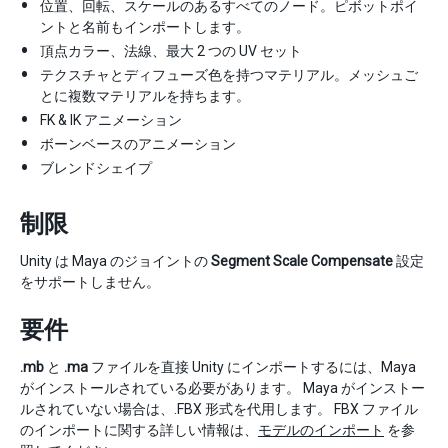
位置、回転、スケールのあるすべてのノード。ピボットポイ
ントと名前もインポートします。
頂点カラー、法線、最大 2 つの UV セット
テクスチャとディフューズ色を持つマテリアル。メッシュご
とに複数マテリアルを持ちます。
FK & IK アニメーション
ボーンベースのアニメーション
ブレンドシェイプ
制限
Unity は Maya のジョイントの
Segment Scale Compensate
設定
をサポートしません。
要件
.mb
と
.ma
ファイルを直接 Unity にインポートするには、Maya
がインストールされている必要があります。 Maya がインストー
ルされていない場合は、.FBX 形式を代用します。 FBX ファイル
のインポートに関する詳しい情報は、
モデルのインポート
を参