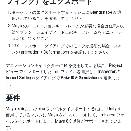
フィング）をエクスポート
ターゲットのエクスポートするメッシュに Blendshape が適
用されていることを確認してください
Maya のアニメーションキーフレームが必要な場合は任意の方
法でブレンドシェイプノード上のキーフレームをアニメーシ
ョン化してください
FBX エクスポートダイアログでのモーフが必須の場合、スキ
ンの animation > Deformations を確認してください。
アニメーションキャラクターに IK を使用している場合、
Project
ビュー
でインポートした .mb ファイルを選択し、
Inspector
の
Import Settings
ダイアログで
Bake IK & Simulation
を選択しま
す。
要件
Maya
.mb
および
.ma
ファイルをインポートするには、Unity を
使用しているマシンに Maya をインストールして、.mb/.ma ファ
イルをインポートします。Maya 8.0 以降がサポートされていま
す。