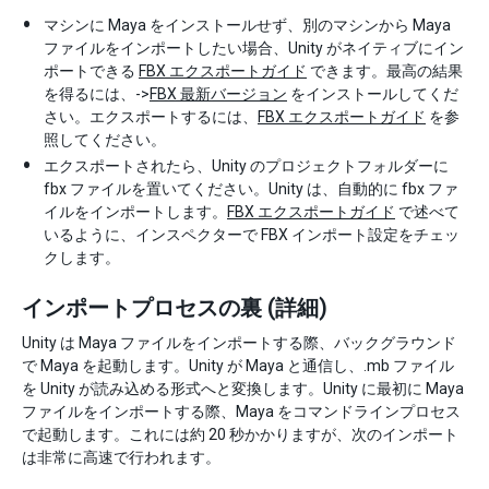
マシンに Maya をインストールせず、別のマシンから Maya
ファイルをインポートしたい場合、Unity がネイティブにイン
ポートできる
FBX エクスポートガイド
できます。最高の結果
を得るには、->
FBX 最新バージョン
をインストールしてくだ
さい。エクスポートするには、
FBX エクスポートガイド
を参
照してください。
エクスポートされたら、Unity のプロジェクトフォルダーに
fbx ファイルを置いてください。Unity は、自動的に fbx ファ
イルをインポートします。
FBX エクスポートガイド
で述べて
いるように、インスペクターで FBX インポート設定をチェッ
クします。
インポートプロセスの裏 (詳細)
Unity は Maya ファイルをインポートする際、バックグラウンド
で Maya を起動します。Unity が Maya と通信し、.mb ファイル
を Unity が読み込める形式へと変換します。Unity に最初に Maya
ファイルをインポートする際、Maya をコマンドラインプロセス
で起動します。これには約 20 秒かかりますが、次のインポート
は非常に高速で行われます。