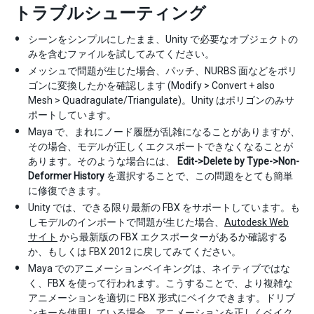
トラブルシューティング
シーンをシンプルにしたまま、Unity で必要なオブジェクトの
みを含むファイルを試してみてください。
メッシュで問題が生じた場合、パッチ、NURBS 面などをポリ
ゴンに変換したかを確認します (Modify > Convert + also
Mesh > Quadragulate/Triangulate)。Unity はポリゴンのみサ
ポートしています。
Maya で、まれにノード履歴が乱雑になることがありますが、
その場合、モデルが正しくエクスポートできなくなることが
あります。そのような場合には、
Edit->Delete by Type->Non-
Deformer History
を選択することで、この問題をとても簡単
に修復できます。
Unity では、できる限り最新の FBX をサポートしています。も
しモデルのインポートで問題が生じた場合、
Autodesk Web
サイト
から最新版の FBX エクスポーターがあるか確認する
か、もしくは FBX 2012 に戻してみてください。
Maya でのアニメーションベイキングは、ネイティブではな
く、FBX を使って行われます。こうすることで、より複雑な
アニメーションを適切に FBX 形式にベイクできます。ドリブ
ンキーを使用している場合、アニメーションを正しくベイク