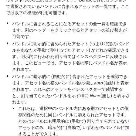
で選択されているバンドルに含まれるアセットの一覧です。ここ
では以下の機能が利用可能です。
バンドルに含まれることになるアセットの全一覧を確認でき
ます。列のヘッダーをクリックするとアセットの並び替えが
可能です。
バンドルに明示的に含められたアセット (つまり特定のバンド
ルをあなたが手動で割り当てたアセット) がどれか確認できま
す。明示的に行われた割り当てはインスペクターに反映され
ます。このビューでは、アセット名の隣にバンドル名が表示
されます。
バンドルに暗示的に (自動的に) 含まれたアセットを確認でき
ます。アセット名の横のバンドル名の欄に
auto
(自動) と表示
されます。これらのアセットをインスペクターで確認する
と、割り当てられたバンドルを示す欄に
None
(無し) と表示さ
れます。
これらは、選択中のバンドル内にある別のアセットとの依
存関係のために同じバンドルに加えられたアセットです。
どのバンドルにも明示的に (手動で) 割り当てられていない
アセットのみ、暗示的に (自動で) いずれかのバンドルに加
えることができます。