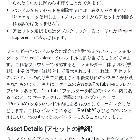
られたものかに関わらず行うことができます)。
バンドルからアセットを削除するには、右クリックまたは
Delete キーを使用します (プロジェクトからアセットが削除さ
れる訳ではありません)。
アセットを選択またはダブルクリックすると、それが Project
Explorer 上に表示されます。
フォルダーにバンドルを含む場合の注意: 特定のアセットフォル
ダーを (Project Explorer で) バンドルに割り当てることができま
す。これをブラウザーで確認すると、フォルダー自体は明示 (手
動)、中身は暗示 (自動) として表示されます。これは、アセット
のバンドルへの割り当てに使用される優先順位のシステムが反映
されたものです。例えば、ゲームの Assets/Prefabs 内にプレハ
ブが 5 つあって、 “Prefabs” フォルダーを特定のバンドル内にあ
るものとしてマーキングし、実際のプレハブのうち 1 つ
(“PrefabA”) を別のバンドル内にあるものとしてマーキングした
とします。これがビルドされると、“PrefabA” がひとつのバンド
ルに入り、他の 4 つが別のバンドルに入ることになります。
Asset Details (アセットの詳細)
ウィンドウの右下のセクションです。 Asset List のセクションで