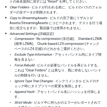
トの命名規則に戻すには “Reset” を押してください。
Clear Folders
- ビルドが行われる前に、ビルドのパスのフォル
ダーの全データが削除されます。
Copy to StreamingAssets
- ビルドの完了後にリザルトが
Assets/StreamingAssets にコピーされます。テストを行う場
合に役立ちますが、製品版では使用されません。
Advanced Settings (詳細設定)
Compression
- No compression (非圧縮)、 Standard LZMA
(標準 LZMA)、 Chunk-based LZ4 compression (チャンク
ベースの LZ4 圧縮) のどれかをご選択ください。
Exclude Type Information
- アセットバンドル内にタイプ情
報を含まない
Force Rebuild
- ビルドが必要なバンドルを再ビルドする。
これは “Clear Folders” とは異なり、既に存在しないバンド
ルの削除を行いません。
Ignore Type Tree Changes
- インクリメンタル ビルドのチ
ェック時にタイプツリーの変更を無視します。
Append Hash
- アセットバンドル名にハッシュを付加しま
す。
Strict Mode
- ビルド中に何らかのエラーがレポートされて