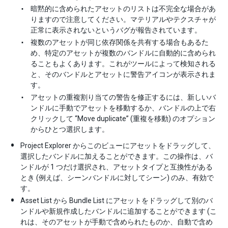
暗黙的に含められたアセットのリストは不完全な場合があ
りますので注意してください。マテリアルやテクスチャが
正常に表示されないというバグが報告されています。
複数のアセットが同じ依存関係を共有する場合もあるた
め、特定のアセットが複数のバンドルに自動的に含められ
ることもよくあります。これがツールによって検知される
と、そのバンドルとアセットに警告アイコンが表示されま
す。
アセットの重複割り当ての警告を修正するには、新しいバ
ンドルに手動でアセットを移動するか、バンドルの上で右
クリックして “Move duplicate” (重複を移動) のオプション
からひとつ選択します。
Project Explorer からこのビューにアセットをドラッグして、
選択したバンドルに加えることができます。この操作は、バ
ンドルが 1 つだけ選択され、アセットタイプと互換性がある
とき (例えば、シーンバンドルに対してシーン) のみ、有効で
す。
Asset List から Bundle List にアセットをドラッグして別のバ
ンドルや新規作成したバンドルに追加することができます (こ
れは、そのアセットが手動で含められたものか、自動で含め