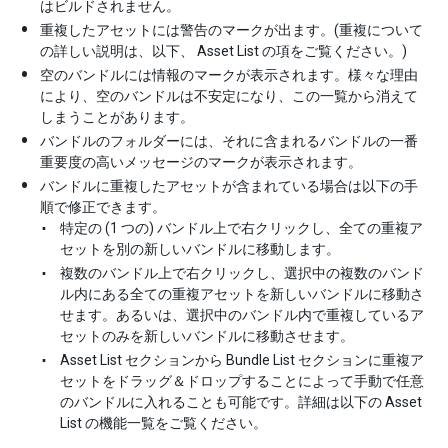
はビルドされません。
重複したアセットには警告のマークが出ます。(重複について
の詳しい説明は、以下、 Asset List の項をご覧ください。)
空のバンドルには情報のマークが表示されます。様々な理由
により、空のバンドルは不安定になり、この一覧から消えて
しまうことがあります。
バンドルのフォルダーには、それに含まれるバンドルの一番
重要度の高いメッセージのマークが表示されます。
バンドルに重複したアセットが含まれている場合は以下の手
順で修正できます。
特定の (1 つの) バンドル上で右クリックし、全ての重複ア
セットを別の新しいバンドルに移動します。
複数のバンドル上で右クリックし、選択中の複数のバンド
ル内にある全ての重複アセットを新しいバンドルに移動さ
せます。あるいは、選択中のバンドル内で重複しているア
セットのみを新しいバンドルに移動させます。
Asset List セクションから Bundle List セクションに重複ア
セットをドラッグ＆ドロップすることによって手動で任意
のバンドルに入れることも可能です。詳細は以下の Asset
List の機能一覧をご覧ください。