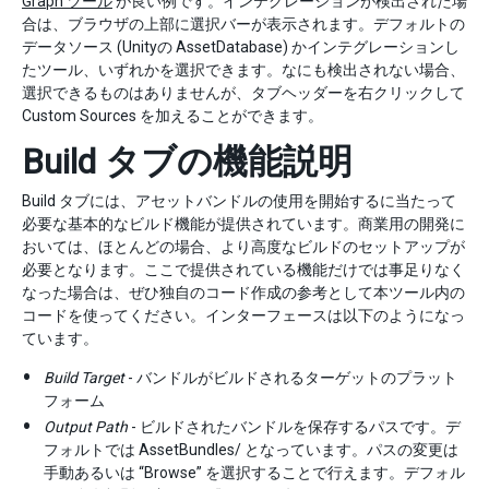
Graph ツール
が良い例です。インテグレーションが検出された場
合は、ブラウザの上部に選択バーが表示されます。デフォルトの
データソース (Unityの AssetDatabase) かインテグレーションし
たツール、いずれかを選択できます。なにも検出されない場合、
選択できるものはありませんが、タブヘッダーを右クリックして
Custom Sources を加えることができます。
Build タブの機能説明
Build タブには、アセットバンドルの使用を開始するに当たって
必要な基本的なビルド機能が提供されています。商業用の開発に
おいては、ほとんどの場合、より高度なビルドのセットアップが
必要となります。ここで提供されている機能だけでは事足りなく
なった場合は、ぜひ独自のコード作成の参考として本ツール内の
コードを使ってください。インターフェースは以下のようになっ
ています。
Build Target
- バンドルがビルドされるターゲットのプラット
フォーム
Output Path
- ビルドされたバンドルを保存するパスです。デ
フォルトでは AssetBundles/ となっています。パスの変更は
手動あるいは “Browse” を選択することで行えます。デフォル