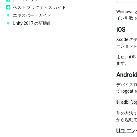
ベスト プラクティス ガイド
Windo
エキスパートガイド
イン引数
Unity 2017 の新機能
iOS
Xcode 
ーション
また、
iO
ます。
Androi
デバイス
て
logcat
$ adb lo
別の方法で 
から起動で
Uユニバ