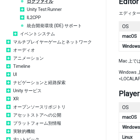
Editor
ログファイル
Unity Test Runner
エディター
IL2CPP
統合開発環境 (IDE) サポート
OS
イベントシステム
macOS
マルチプレイヤーゲームとネットワーク
Windows
オーディオ
アニメーション
Mac 上
Timeline
Windo
UI
<LOCALAP
ナビゲーションと経路探索
Unity サービス
Player
XR
オープンソースリポジトリ
OS
アセットストアへの公開
macOS
プラットフォーム別情報
Windows
実験的機能
Linux
古いトピック