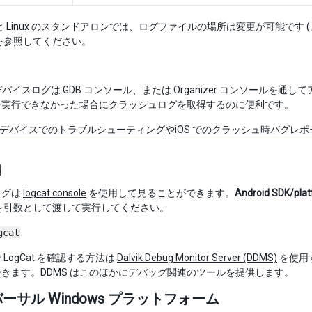
ws と Linux のスタンドアロンでは、ログファイルの場所は変更が可能
を参照してください。
のデバイスログは GDB コンソール、または Organizer コンソールを
を実行できなかった場合にクラッシュログを取得するのに便利です。
S デバイスでのトラブルシューティング
や
iOS でのクラッシュ時バグレポート方法 /
d
ログは
logcat console
を使用して見ることができます。
Android SDK/p
を引数として渡して実行してください。
gcat
LogCat を確認する方法は
Dalvik Debug Monitor Server (DDMS)
を使用
きます。DDMS はこのほかにデバッグ関連のツールを提供します。
ーサル Windows プラットフォーム