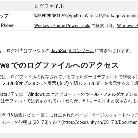
ログファイル
ップ
%USERPROFILE%\AppData\Local\Packages<produ
 Phone
Windows Phone Power Tools
で検索可能。
Windows P
 では、ログ出力はブラウザの
JavaScript コンソール
に書き出されます。
dows でのログファイルへのアクセス
ws では、ログファイルの保存されているフォルダーはデフォルトで非表示になって
>
フォルダオプション…
>
表示 (タブ)
で隠しフォルダーを表示するよう
 Vista / 7 では、Windows エクスプローラーの
ツール
>
フォルダオプショ
はデフォルトでは表示されていませんが、Alt キーを押すと表示されま
–05–16
編集レビュー
無しに修正されたページ -
ページのフィードバッ
サポートの説明は [2017.3]で終了(https://docs.unity.cn/2017.3/Documenta