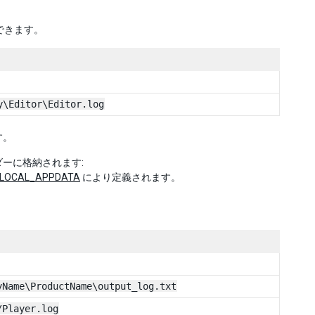
できます。
y\Editor\Editor.log
す。
ルダーに格納されます:
_LOCAL_APPDATA
により定義されます。
yName\ProductName\output_log.txt
/Player.log