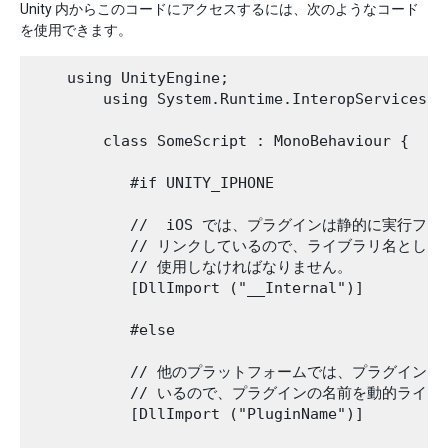
Unity 内からこのコードにアクセスするには、次のようなコード
を使用できます。
    using UnityEngine;

        using System.Runtime.InteropServices;

        class SomeScript : MonoBehaviour {

           #if UNITY_IPHONE

           //  iOS では、プラグインは静的に実行ファ
           // リンクしているので、ライブラリ名として __
           // 使用しなければなりません。

           [DllImport ("__Internal")]

           #else

           // 他のプラットフォームでは、プラグイン
           // いるので、プラグインの名前を動的ライ
           [DllImport ("PluginName")]
