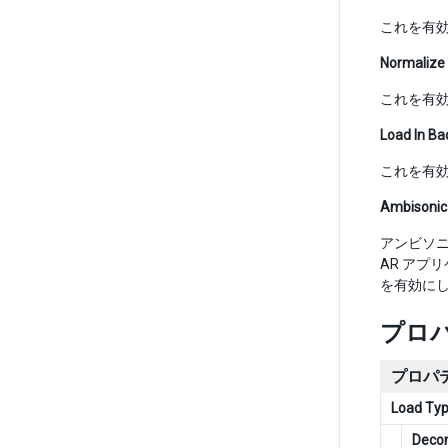
これを有
Normalize
これを有効
Load In B
これを有
Ambisonic
アンビソニ
AR ア
を有効に
プロ
プロパ
Load Ty
Deco