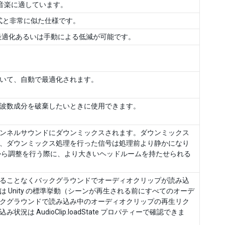
や音楽に適しています。
 形式と非常に似た仕様です。
自動最適化あるいは手動による低減が可能です。
いて、自動で最適化されます。
波数成分を破棄したいときに使用できます。
ンネルサウンドにダウンミックスされます。ダウンミックス
、ダウンミックス処理を行った信号は処理前より静かになり
ィーから調整を行う際に、より大きいヘッドルームを持たせられる
ることなくバックグラウンドでオーディオクリップが読み込
Unity の標準挙動（シーンが再生される前にすべてのオーデ
クグラウンドで読み込み中のオーディオクリップの再生リク
 AudioClip.loadState プロパティーで確認できま