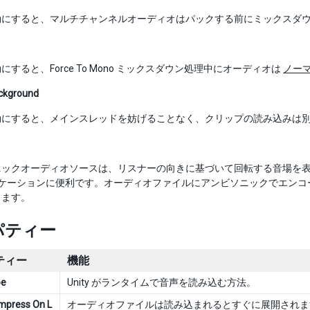
効にすると、マルチチャンネルオーディオはパックする前にミックスダ
にすると、Force To Mono ミックスダウン処理中にオーディオは
ノー
ackground
効にすると、メインスレッドを妨げることなく、クリップの読み込みは
ックオーディオソースは、リスナーの向きに基づいて回転する音場を表す
プリケーションに便利です。オーディオファイルにアンビソニックでエン
します。
パティー
ティー
機能
pe
Unity がランタイムで音声を読み込む方法。
mpress On L
オーディオファイルは読み込まれるとすぐに展開されま