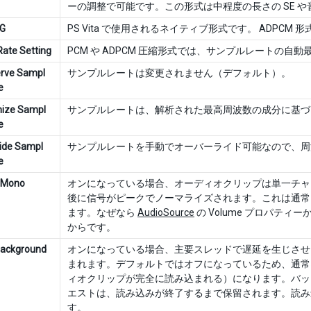
ーの調整で可能です。この形式は中程度の長さの SE 
G
PS Vita で使用されるネイティブ形式です。 ADPCM
ate Setting
PCM や ADPCM 圧縮形式では、サンプルレートの
erve Sampl
サンプルレートは変更されません（デフォルト）。
e
mize Sampl
サンプルレートは、解析された最高周波数の成分に基づ
e
ide Sampl
サンプルレートを手動でオーバーライド可能なので、周
e
o Mono
オンになっている場合、オーディオクリップは単一チャ
後に信号がピークでノーマライズされます。これは通常
ます。なぜなら
AudioSource
の Volume プロパテ
からです。
Background
オンになっている場合、主要スレッドで遅延を生じさせ
まれます。デフォルトではオフになっているため、通常は 
ィオクリップが完全に読み込まれる）になります。バッ
エストは、読み込みが終了するまで保留されます。読み込み状況は
す。