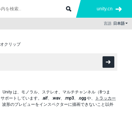
unity.cn
言語:
日本語
オクリップ
nity は、モノラル、ステレオ、マルチチャンネル（8つま
をサポートしています。
.aif
、
.wav
、
.mp3
、
.ogg
や、
トラッカー
、波形のプレビューをインスペクターに描画できないこと以外