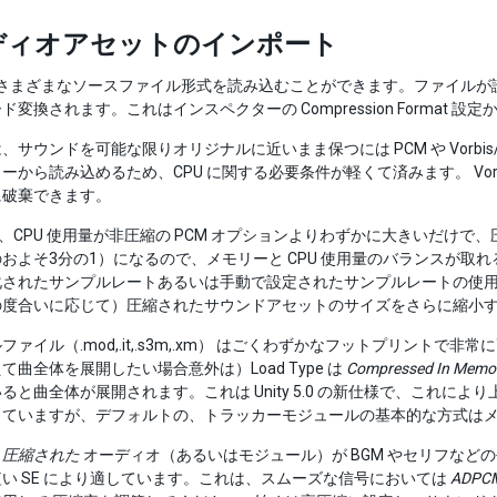
ディオアセットのインポート
 は、さまざまなソースファイル形式を読み込むことができます。ファイ
ド変換されます。これはインスペクターの Compression Format 設
、サウンドを可能な限りオリジナルに近いまま保つには PCM や Vorbis
ーから読み込めるため、CPU に関する必要条件が軽くて済みます。 Vorbis
に破棄できます。
は、CPU 使用量が非圧縮の PCM オプションよりわずかに大きいだけで、圧縮率
およそ3分の1）になるので、メモリーと CPU 使用量のバランスが取れる
化されたサンプルレートあるいは手動で設定されたサンプルレートの使
の度合いに応じて）圧縮されたサウンドアセットのサイズをさらに縮小
ファイル（.mod,.it,.s3m,.xm） はごくわずかなフットプリン
て曲全体を展開したい場合意外は）Load Type は
Compressed In Memo
と曲全体が展開されます。これは Unity 5.0 の新仕様で、これにより上記
っていますが、デフォルトの、トラッカーモジュールの基本的な方式は
、
圧縮された
オーディオ（あるいはモジュール）が BGM やセリフなど
い SE により適しています。これは、スムーズな信号においては
ADPC