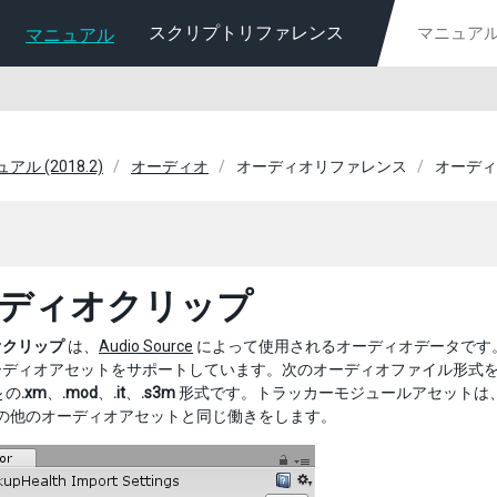
スクリプトリファレンス
マニュアル
ュアル (2018.2)
オーディオ
オーディオリファレンス
オーディ
ディオクリップ
オクリップ
は、
Audio Source
によって使用されるオーディオデータです。U
ーディオアセットをサポートしています。次のオーディオファイル形式
ル
の
.xm
、
.mod
、
.it
、
.s3m
形式です。トラッカーモジュールアセットは
ty の他のオーディオアセットと同じ働きをします。