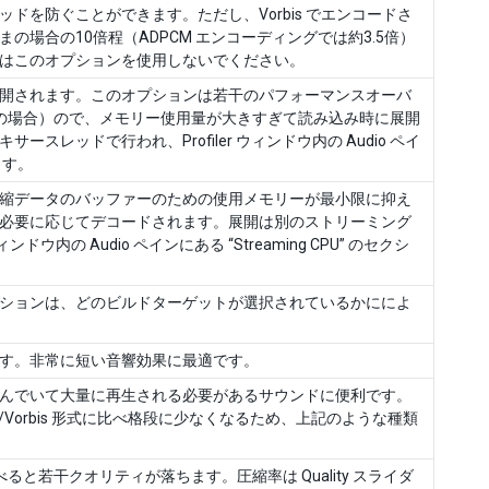
ドを防ぐことができます。ただし、Vorbis でエンコードさ
場合の10倍程（ADPCM エンコーディングでは約3.5倍）
はこのオプションを使用しないでください。
開されます。このオプションは若干のパフォーマンスオーバ
ァイルの場合）ので、メモリー使用量が大きすぎて読み込み時に展開
レッドで行われ、Profiler ウィンドウ内の Audio ペイ
ます。
縮データのバッファーのための使用メモリーが最小限に抑え
必要に応じてデコードされます。展開は別のストリーミング
ドウ内の Audio ペインにある “Streaming CPU” のセクシ
ションは、どのビルドターゲットが選択されているかにによ
す。非常に短い音響効果に最適です。
んでいて大量に再生される必要があるサウンドに便利です。
P3/Vorbis 形式に比べ格段に少なくなるため、上記のような種類
ると若干クオリティが落ちます。圧縮率は Quality スライダ