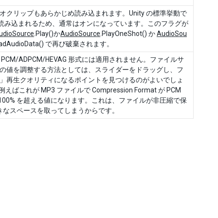
クリップもあらかじめ読み込まれます。Unity の標準挙動で
完全に読み込まれるため、通常はオンになっています。このフラグが
udioSource
.Play()か
AudioSource
.PlayOneShot() か
AudioSou
loadAudioData() で再び破棄されます。
M/ADPCM/HEVAG 形式には適用されません。ファイルサ
の値を調整する方法としては、スライダーをドラッグし、フ
」再生クオリティになるポイントを見つけるのがよいでしょ
ばこれが MP3 ファイルで Compression Format が PCM
 100% を超える値になります。これは、ファイルが非圧縮で保
大きなスペースを取ってしまうからです。