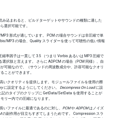
ルが読み込まれると、ビルドターゲットやサウンドの種類に適した
定から選択可能です。
/MP3 形式が適しています。 PCM の場合サウンドは非圧縮で単
/MP3 の場合、Quality スライダーを使って可聴性の低い情報
因子は一貫して 3.5 （つまり Vorbis あるいは MP3 圧縮で
選択肢と言えます。 さらに ADPCM の場合（PCM 同様）、自
用が可能なので、（サウンドの周波数成分や、許容可能なクオリ
することができます。
トで非常に高いクオリティを提供します。モジュールファイルを使用の際
ry
に設定するようにしてください。
Decompress On Load
に設
のタイプのクリップに GetData/SetData を使用することが
メモリー内での圧縮になります。
の長いファイルに最適であるのに対し、
PCM
や
ADPCM
はノイズ
M
の副作用が目立ちすぎてしまうためです。 Compression スラ