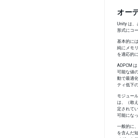
オー
Unity
形式にコー
基本的には
純にメモリ
を適応的
ADPCM 
可能な値の
動で最適
ティ低下
モジュール
は、（敢え
定されている
可能にな
一般的に
を含んだ短