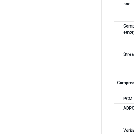
oad
Comp
emor
Stre
Compres
PCM
ADP
Vorb