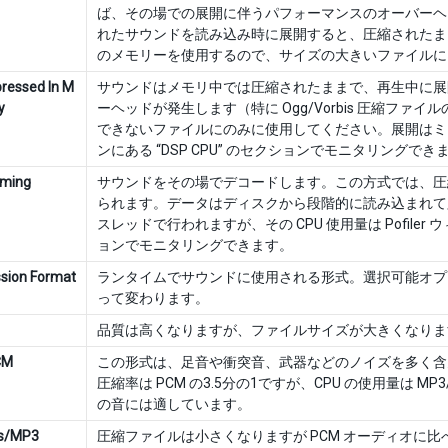
ば、その場での展開に伴うパフォーマンスのオーバーヘッ
れたサウンドを読み込み時に展開すると、圧縮されたままの
のメモリーを使用するので、サイズの大きいファイルに
ressed In M
サウンドはメモリ中では圧縮されたままで、再生中に展
y
ーヘッドが発生します（特に Ogg/Vorbis 圧縮フ
できないファイルにのみに使用してください。展開はミキサース
ンにある “DSP CPU” のセクションでモニタリングでき
aming
サウンドをその場でデコードします。この方式では、圧
られます。データはディスクから段階的に読み込まれて
スレッドで行われますが、その CPU 使用量は Pofiler ウィン
ョンでモニタリングできます。
sion Format
ランタイムでサウンドに使用される形式。選択可能オプ
って変わります。
品質は高くなりますが、ファイルサイズが大きくなりま
CM
この形式は、足音や衝突音、武器などのノイズを多く含
圧縮率は PCM の3.5分の1ですが、CPU の使用量は M
の音には適しています。
is/MP3
圧縮ファイルは小さくなりますが PCM オーディオに比べ