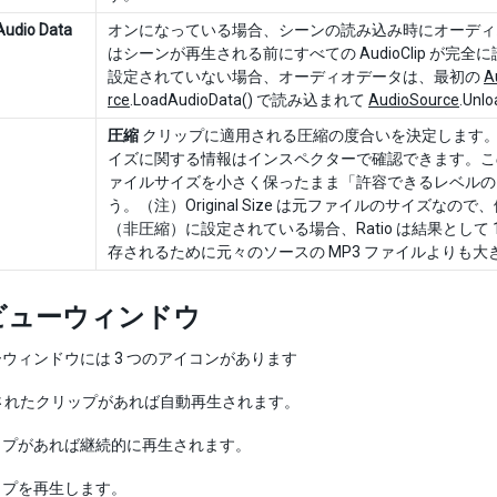
Audio Data
オンになっている場合、シーンの読み込み時にオーディオ
はシーンが再生される前にすべての AudioClip が
設定されていない場合、オーディオデータは、最初の
A
rce
.LoadAudioData() で読み込まれて
AudioSource
.Un
圧縮
クリップに適用される圧縮の度合いを決定します。PC
イズに関する情報はインスペクターで確認できます。こ
ァイルサイズを小さく保ったまま「許容できるレベルの
う。（注）Original Size は元ファイルのサイズなので、例え
（非圧縮）に設定されている場合、Ratio は結果として
存されるために元々のソースの MP3 ファイルよりも
ビューウィンドウ
ウィンドウには 3 つのアイコンがあります
されたクリップがあれば自動再生されます。
プがあれば継続的に再生されます。
プを再生します。