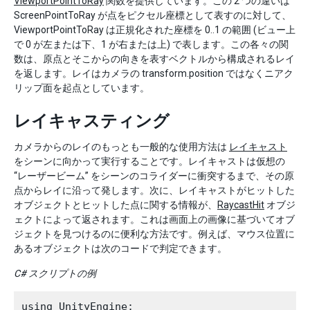
ViewportPointToRay
関数を提供しています。この 2 つの違いは
ScreenPointToRay が点をピクセル座標として表すのに対して、
ViewportPointToRay は正規化された座標を 0..1 の範囲 (ビュー上
で 0 が左または下、1 が右または上) で表します。この各々の関
数は、原点とそこからの向きを表すベクトルから構成されるレイ
を返します。レイはカメラの transform.position ではなくニアク
リップ面を起点としています。
レイキャスティング
カメラからのレイのもっとも一般的な使用方法は
レイキャスト
をシーンに向かって実行することです。レイキャストは仮想の
“レーザービーム” をシーンのコライダーに衝突するまで、その原
点からレイに沿って発します。次に、レイキャストがヒットした
オブジェクトとヒットした点に関する情報が、
RaycastHit
オブジ
ェクトによって返されます。これは画面上の画像に基づいてオブ
ジェクトを見つけるのに便利な方法です。例えば、マウス位置に
あるオブジェクトは次のコードで判定できます。
C# スクリプトの例
using UnityEngine;
