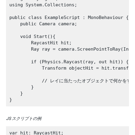
using System.Collections;

public class ExampleScript : MonoBehaviour {

    public Camera camera;

    void Start(){

        RaycastHit hit;

        Ray ray = camera.ScreenPointToRay(Input
        if (Physics.Raycast(ray, out hit)) {

            Transform objectHit = hit.transform
            // レイに当たったオブジェクトで何かをする
        }

    }

JS スクリプトの例
var hit: RaycastHit;
