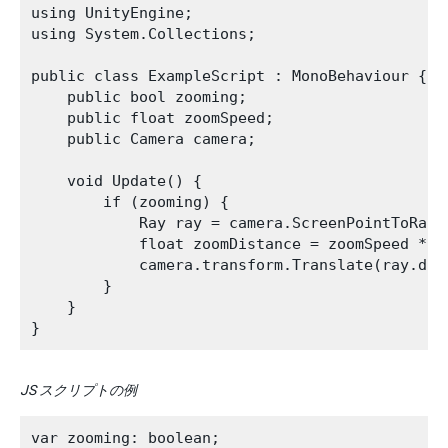
using UnityEngine;

using System.Collections;

public class ExampleScript : MonoBehaviour {

    public bool zooming;

    public float zoomSpeed;

    public Camera camera;

    void Update() {

        if (zooming) {

            Ray ray = camera.ScreenPointToRay(I
            float zoomDistance = zoomSpeed * I
            camera.transform.Translate(ray.dir
        }

    }

JS スクリプトの例
var zooming: boolean;
