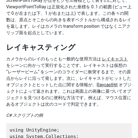
ScreenPointToRay が点をピクセル座標として表すのに対して、
ViewportPointToRay は正規化された座標を 0..1 の範囲 (ビュー上
で 0 が左または下、1 が右または上) で表します。この各々の関
数は、原点とそこからの向きを表すベクトルから構成されるレイ
を返します。レイはカメラの transform.position ではなくニアク
リップ面を起点としています。
レイキャスティング
カメラからのレイのもっとも一般的な使用方法は
レイキャスト
をシーンに向かって実行することです。レイキャストは仮想の
“レーザービーム” をシーンのコライダーに衝突するまで、その原
点からレイに沿って発します。次に、レイキャストがヒットした
オブジェクトとヒットした点に関する情報が、
RaycastHit
オブジ
ェクトによって返されます。これは画面上の画像に基づいてオブ
ジェクトを見つけるのに便利な方法です。例えば、マウス位置に
あるオブジェクトは次のコードで判定できます。
C# スクリプトの例
using UnityEngine;

using System.Collections;
