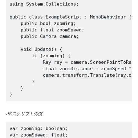
using System.Collections;

public class ExampleScript : MonoBehaviour {

    public bool zooming;

    public float zoomSpeed;

    public Camera camera;

    void Update() {

        if (zooming) {

            Ray ray = camera.ScreenPointToRay(I
            float zoomDistance = zoomSpeed * I
            camera.transform.Translate(ray.dir
        }

    }

JS スクリプトの例
var zooming: boolean;

var zoomSpeed: float;
