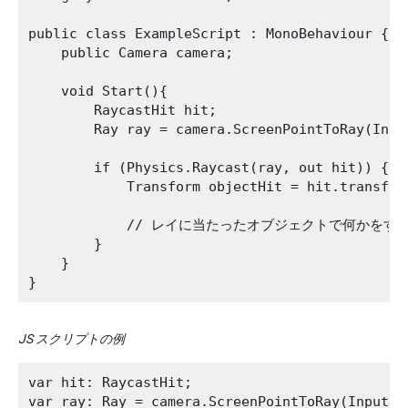
public class ExampleScript : MonoBehaviour {

    public Camera camera;

    void Start(){

        RaycastHit hit;

        Ray ray = camera.ScreenPointToRay(Input
        if (Physics.Raycast(ray, out hit)) {

            Transform objectHit = hit.transform
            // レイに当たったオブジェクトで何かをする
        }

    }

JS スクリプトの例
var hit: RaycastHit;

var ray: Ray = camera.ScreenPointToRay(Input.mo