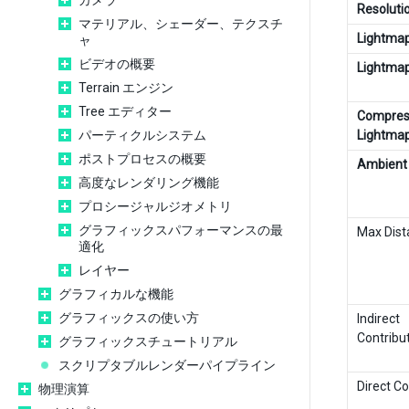
カメラ
Resoluti
マテリアル、シェーダー、テクスチ
Lightma
ャ
ビデオの概要
Lightmap
Terrain エンジン
Tree エディター
Compres
パーティクルシステム
Lightma
ポストプロセスの概要
Ambient 
高度なレンダリング機能
プロシージャルジオメトリ
グラフィックスパフォーマンスの最
Max Dist
適化
レイヤー
グラフィカルな機能
グラフィックスの使い方
Indirect
Contribu
グラフィックスチュートリアル
スクリプタブルレンダーパイプライン
Direct Co
物理演算