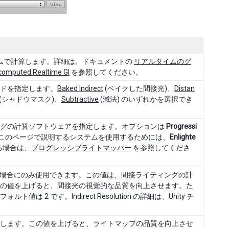
タイムで計算します。詳細は、ドキュメントの
リアルタイムのグ
computed Realtime GI
を参照してください。
ドを指定します。
Baked Indirect
(ベイクした間接光)、
Distan
(シャドウマスク)、
Subtractive
(減法) のいずれかを選択でき
ングの計算ソフトウェアを指定します。オプションは
Progressi
このページで説明するシステムを使用するためには、
Enlighte
る場合は、
プログレッシブライトマッパー
を参照してくださ
場合にのみ使用できます。この値は、間接ライティングの計
の値を上げると、間接光の視覚的な品質を向上させます。た
 です。Indirect Resolution の詳細は、Unity チ
。
します。この値を上げると、ライトマップの品質を向上させ