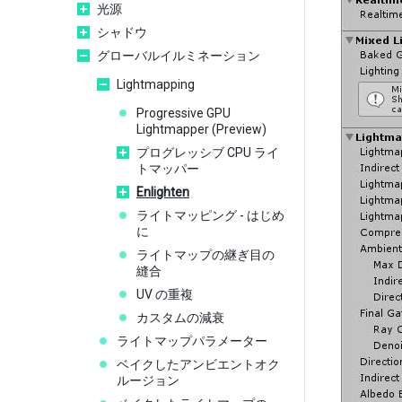
光源
シャドウ
グローバルイルミネーション
Lightmapping
Progressive GPU
Lightmapper (Preview)
プログレッシブ CPU ライ
トマッパー
Enlighten
ライトマッピング - はじめ
に
ライトマップの継ぎ目の
縫合
UV の重複
カスタムの減衰
ライトマップパラメーター
ベイクしたアンビエントオク
ルージョン