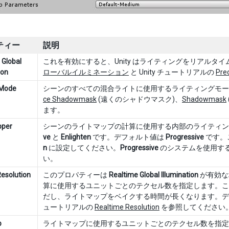
ティー
説明
 Global
これを有効にすると、Unity はライティングをリアル
ion
ローバルイルミネーション
と Unity チュートリアルの
Pre
 Mode
シーンのすべての混合ライトに使用するライティングモー
ce Shadowmask
(遠くのシャドウマスク)、
Shadowmask
ます。
pper
シーンのライトマップの計算に使用する内部のライティ
ve
と
Enlighten
です。デフォルト値は
Progressive
です。
n
に設定してください。
Progressive
のシステムを使用す
い。
Resolution
このプロパティーは
Realtime Global Illumination
が有効な
算に使用するユニットごとのテクセル数を指定します。こ
だし、ライトマップをベイクする時間が長くなります。デフォルト値は 2
ュートリアルの
Realtime Resolution
を参照してください
p
ライトマップに使用するユニットごとのテクセル数を指定