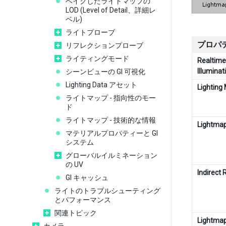
ベイクしたライトマップの
LOD (Level of Detail、詳細レ
ベル)
ライトプローブ
プロパ
リフレクションプローブ
ライティングモード
Realtime
Illuminat
シーンビューの GI 可視化
Lighting Data アセット
Lighting
ライトマップ - 指向性のモー
ド
ライトマップ - 技術的な情報
Lightma
マテリアルプロパティーと GI
システム
グローバルイルミネーション
の UV
Indirect 
GI キャッシュ
ライトのトラブルシューティング
とパフォーマンス
関連トピック
Lightma