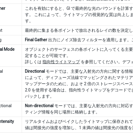
her
これを有効にすると、GI で最終的な光のバウンドを計
す。 これによって、ライトマップの視覚的な質は向上し
す。
nt
最終的に集まる各ポイントで放出されるレイの数を決定しま
g
Final Gather
出力にノイズ除去フィルターを適用します。
nal Mode
オブジェクトのサーフェスの各ポイントに入ってくる主要
定することが可能です。
詳しくは
指向性ライトマップ
を参照してください。デフ
al
Directional
モードでは、主要な入射光の方向に関する情報を
によって、ディフューズ法線でマッピングされたマテリアルを G
マップデータのために、およそ 2 倍のストレージスペースを必要
2.0 を使用する場合は、指向性ライトマップをデコード
バックします。
ctional
Non-directional
モードでは、主要な入射光の方向に対応す
ティング情報を同じ場所に格納します。
Intensity
リアルタイムおよびベイクしたライトマップに保存されている
値は間接光の強度を増加し、1 未満の値は間接光の強度