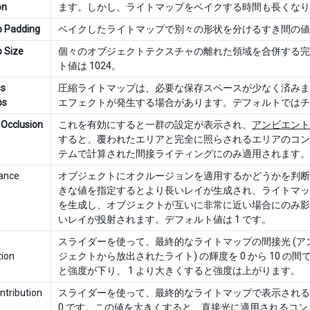
on
ます。しかし、ライトマップをベイクする時間も長くなりま
p Padding
ベイクしたライトマップで別々の形状を分けるすき間の値 (
 Size
個々のオブジェクトテクスチャの離れた領域を合併する完全
ト値は 1024。
s
圧縮ライトマップは、必要な保存スペースが少なく済みま
ps
エフェクトが発生する場合があります。デフォルトではチ
Occlusion
これを有効にすると一群の設定が表示され、
アンビエント
すると、覆われたエリアと完全に照らされるエリアのコント
テムで計算された間接ライティングにのみ適用されます。
ance
オブジェクトにオクルージョンを適用するかどうかを判断
きな値を指定するとより長いレイが生成され、ライトマッ
を生成し、オブジェクトが互いに非常に近い場合にのみ影
いレイが投射されます。デフォルト値は 1 です。
スライダーを使って、最終的なライトマップの間接光 (
tion
ジェクトから放出されたライト) の輝度を 0 から 10 の
と強度が下り、 1 より大きくすると強度は上がります。
ntribution
スライダーを使って、最終的なライトマップで表示される直接
0 です。この値を大きくすると、直接光に適用されるコ