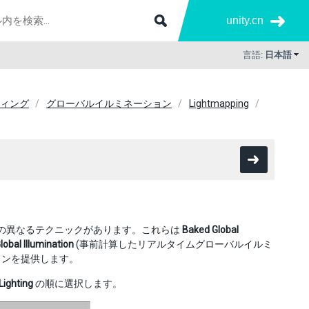
unity.cn
言語:
日本語
ィング
グローバルイルミネーション
Lightmapping
2 つの異なるテクニックがあります。これらは
Baked Global
obal Illumination
(事前計算したリアルタイムグローバルイルミ
ションを提供します。
Lighting
の順に選択します。