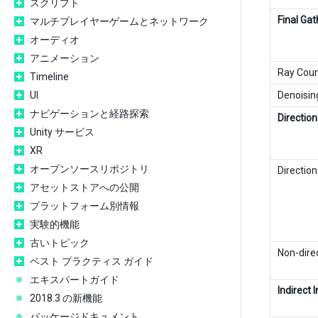
スクリプト
Final Gat
マルチプレイヤーゲームとネットワーク
オーディオ
アニメーション
Ray Cou
Timeline
UI
Denoisin
ナビゲーションと経路探索
Directio
Unity サービス
XR
オープンソースリポジトリ
Direction
アセットストアへの公開
プラットフォーム別情報
実験的機能
古いトピック
Non-dire
ベスト プラクティス ガイド
エキスパートガイド
Indirect 
2018.3 の新機能
パッケージドキュメント