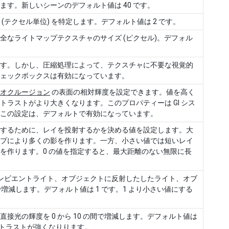
す。新しいシーンのデフォルト値は 40 です。
テクセル単位) を特定します。デフォルト値は 2 です。
なライトマップテクスチャのサイズ (ピクセル)。デフォル
す。しかし、圧縮処理によって、テクスチャに不要な視覚的
ェックボックスは有効になっています。
オクルージョン
の表面の相対輝度を設定できます。値を高く
ラストがより大きくなります。このプロパティーは GI シス
この設定は、デフォルトで有効になっています。
するために、レイを投射するかを決める値を設定します。大
プにより多くの影を作ります。一方、小さい値では短いレイ
を作ります。0 の値を指定すると、最大距離のない無限に長
アンビエントライト、オブジェクトに反射したしたライト、オブ
間で増減します。デフォルト値は 1 です。1 より小さい値にする
光の輝度を 0 から 10 の間で増減します。デフォルト値は
ントラストが強くなりります。