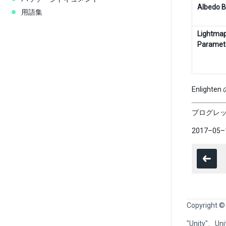
Albedo B
用語集
Lightma
Paramet
Enligh
プログレ
2017–05
Copyright ©
"Unity"、