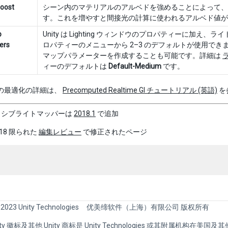
oost
シーン内のマテリアルのアルベドを強めることによって、表面
す。これを増やすと間接光の計算に使われるアルベド値が
p
Unity は Lighting ウィンドウのプロパティーに
ers
ロパティーのメニューから 2–3 のデフォルトが使用でき
マップパラメーターを作成することも可能です。詳細は
ィーのデフォルトは
Default-Medium
です。
ten の最適化の詳細は、
Precomputed Realtime GI チュートリアル (英語)
を
ッシブライトマッパーは
2018.1
で追加
–18 限られた
編集レビュー
で修正されたページ
 2023 Unity Technologies
优美缔软件（上海）有限公司 版权所有
Unity 徽标及其他 Unity 商标是 Unity Technologies 或其附属机构在美