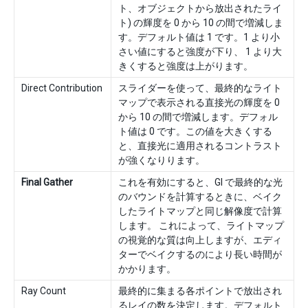
ト、オブジェクトから放出されたライ
ト) の輝度を 0 から 10 の間で増減しま
す。デフォルト値は 1 です。1 より小
さい値にすると強度が下り、 1 より大
きくすると強度は上がります。
Direct Contribution
スライダーを使って、最終的なライト
マップで表示される直接光の輝度を 0
から 10 の間で増減します。デフォル
ト値は 0 です。この値を大きくする
と、直接光に適用されるコントラスト
が強くなりります。
Final Gather
これを有効にすると、GI で最終的な光
のバウンドを計算するときに、ベイク
したライトマップと同じ解像度で計算
します。 これによって、ライトマップ
の視覚的な質は向上しますが、エディ
ターでベイクするのにより長い時間が
かかります。
Ray Count
最終的に集まる各ポイントで放出され
るレイの数を決定します。デフォルト