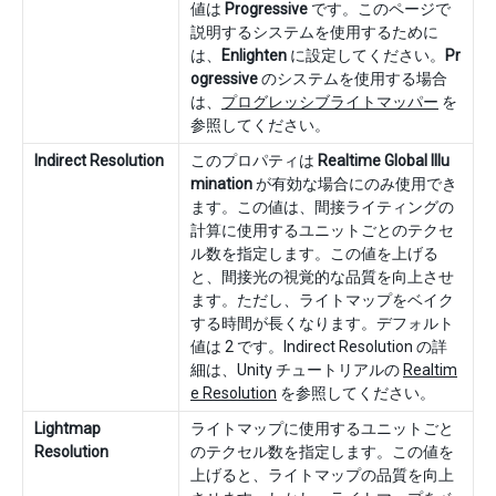
値は
Progressive
です。このページで
説明するシステムを使用するために
は、
Enlighten
に設定してください。
Pr
ogressive
のシステムを使用する場合
は、
プログレッシブライトマッパー
を
参照してください。
Indirect Resolution
このプロパティは
Realtime Global Illu
mination
が有効な場合にのみ使用でき
ます。この値は、間接ライティングの
計算に使用するユニットごとのテクセ
ル数を指定します。この値を上げる
と、間接光の視覚的な品質を向上させ
ます。ただし、ライトマップをベイク
する時間が長くなります。デフォルト
値は 2 です。Indirect Resolution の詳
細は、Unity チュートリアルの
Realtim
e Resolution
を参照してください。
Lightmap
ライトマップに使用するユニットごと
Resolution
のテクセル数を指定します。この値を
上げると、ライトマップの品質を向上