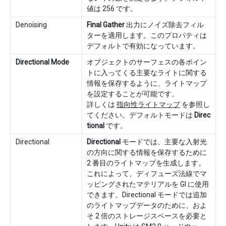
値は 256 です。
Denoising
Final Gather
出力にノイズ除去フィル
ターを適用します。このプロパティは
デフォルトで有効になっています。
Directional Mode
オブジェクトのサーフェスの各ポイン
トに入ってくる主要なライトに関する
情報を保存するように、ライトマップ
を設定することが可能です。
詳しくは
指向性ライトマップ
を参照し
てください。デフォルトモードは
Direc
tional
です。
Directional
Directional
モードでは、主要な入射光
の方向に関する情報を保存するために
2 番目のライトマップを生成します。
これによって、ディフューズ法線でマ
ッピングされたマテリアルを GI に使用
できます。Directional モードでは追加
のライトマップデータのために、およ
そ 2 倍のストレージスペースを必要と