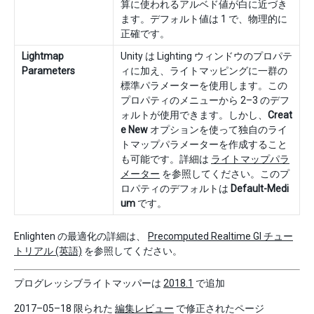
算に使われるアルベド値が白に近づき
ます。デフォルト値は 1 で、物理的に
正確です。
Lightmap
Unity は Lighting ウィンドウのプロパテ
Parameters
ィに加え、ライトマッピングに一群の
標準パラメーターを使用します。この
プロパティのメニューから 2–3 のデフ
ォルトが使用できます。しかし、
Creat
e New
オプションを使って独自のライ
トマップパラメーターを作成すること
も可能です。詳細は
ライトマップパラ
メーター
を参照してください。このプ
ロパティのデフォルトは
Default-Medi
um
です。
Enlighten の最適化の詳細は、
Precomputed Realtime GI チュー
トリアル (英語)
を参照してください。
プログレッシブライトマッパーは
2018.1
で追加
2017–05–18 限られた
編集レビュー
で修正されたページ