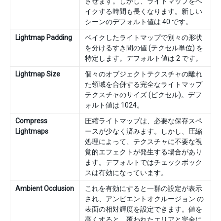
させます。しかし、ライトマップをベ
イクする時間も長くなります。新しい
シーンのデフォルト値は 40 です。
Lightmap Padding
ベイクしたライトマップで別々の形状
を分けるすき間の値 (テクセル単位) を
特定します。デフォルト値は 2 です。
Lightmap Size
個々のオブジェクトテクスチャの離れ
た領域を合併する完全なライトマップ
テクスチャのサイズ (ピクセル)。デフ
ォルト値は 1024。
Compress
圧縮ライトマップは、必要な保存スペ
Lightmaps
ースが少なく済みます。しかし、圧縮
処理によって、テクスチャに不要な視
覚的エフェクトが発生する場合があり
ます。デフォルトではチェックボック
スは有効になっています。
Ambient Occlusion
これを有効にすると一群の設定が表示
され、
アンビエントオクルージョン
の
表面の相対輝度を設定できます。値を
高くすると、覆われたエリアと完全に