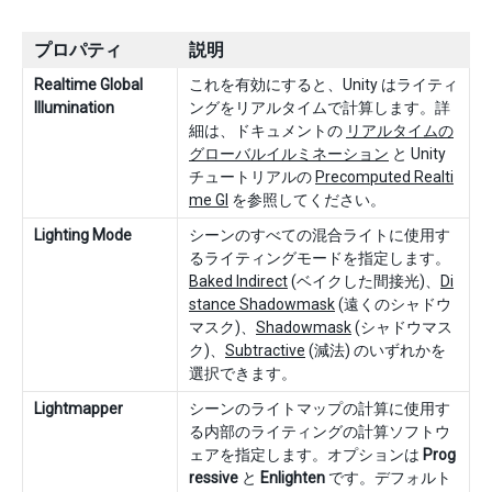
プロパティ
説明
Realtime Global
これを有効にすると、Unity はライティ
Illumination
ングをリアルタイムで計算します。詳
細は、ドキュメントの
リアルタイムの
グローバルイルミネーション
と Unity
チュートリアルの
Precomputed Realti
me GI
を参照してください。
Lighting Mode
シーンのすべての混合ライトに使用す
るライティングモードを指定します。
Baked Indirect
(ベイクした間接光)、
Di
stance Shadowmask
(遠くのシャドウ
マスク)、
Shadowmask
(シャドウマス
ク)、
Subtractive
(減法) のいずれかを
選択できます。
Lightmapper
シーンのライトマップの計算に使用す
る内部のライティングの計算ソフトウ
ェアを指定します。オプションは
Prog
ressive
と
Enlighten
です。デフォルト