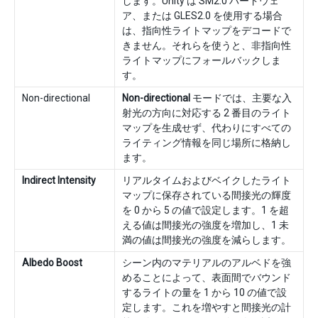
します。Unity は SM2.0 ハードウェ
ア、または GLES2.0 を使用する場合
は、指向性ライトマップをデコードで
きません。それらを使うと、非指向性
ライトマップにフォールバックしま
す。
Non-directional
Non-directional
モードでは、主要な入
射光の方向に対応する 2 番目のライト
マップを生成せず、代わりにすべての
ライティング情報を同じ場所に格納し
ます。
Indirect Intensity
リアルタイムおよびベイクしたライト
マップに保存されている間接光の輝度
を 0 から 5 の値で設定します。1 を超
える値は間接光の強度を増加し、1 未
満の値は間接光の強度を減らします。
Albedo Boost
シーン内のマテリアルのアルベドを強
めることによって、表面間でバウンド
するライトの量を 1 から 10 の値で設
定します。これを増やすと間接光の計