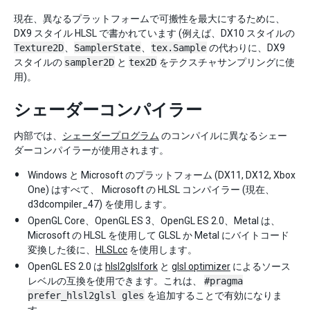
現在、異なるプラットフォームで可搬性を最大にするために、
DX9 スタイル HLSL で書かれています (例えば、DX10 スタイルの
Texture2D
、
SamplerState
、
tex.Sample
の代わりに、DX9
スタイルの
sampler2D
と
tex2D
をテクスチャサンプリングに使
用)。
シェーダーコンパイラー
内部では、
シェーダープログラム
のコンパイルに異なるシェー
ダーコンパイラーが使用されます。
Windows と Microsoft のプラットフォーム (DX11, DX12, Xbox
One) はすべて、 Microsoft の HLSL コンパイラー (現在、
d3dcompiler_47) を使用します。
OpenGL Core、OpenGL ES 3、OpenGL ES 2.0、Metal は、
Microsoft の HLSL を使用して GLSL か Metal にバイトコード
変換した後に、
HLSLcc
を使用します。
OpenGL ES 2.0 は
hlsl2glslfork
と
glsl optimizer
によるソース
レベルの互換を使用できます。これは、
#pragma
prefer_hlsl2glsl gles
を追加することで有効になりま