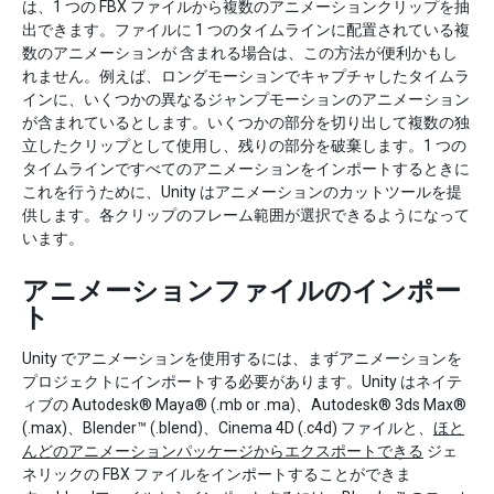
は、1 つの FBX ファイルから複数のアニメーションクリップを抽
出できます。ファイルに 1 つのタイムラインに配置されている複
数のアニメーションが 含まれる場合は、この方法が便利かもし
れません。例えば、ロングモーションでキャプチャしたタイムラ
インに、いくつかの異なるジャンプモーションのアニメーション
が含まれているとします。いくつかの部分を切り出して複数の独
立したクリップとして使用し、残りの部分を破棄します。1 つの
タイムラインですべてのアニメーションをインポートするときに
これを行うために、Unity はアニメーションのカットツールを提
供します。各クリップのフレーム範囲が選択できるようになって
います。
アニメーションファイルのインポー
ト
Unity でアニメーションを使用するには、まずアニメーションを
プロジェクトにインポートする必要があります。Unity はネイテ
ィブの Autodesk® Maya® (.mb or .ma)、Autodesk® 3ds Max®
(.max)、Blender™ (.blend)、Cinema 4D (.c4d) ファイルと、
ほと
んどのアニメーションパッケージからエクスポートできる
ジェ
ネリックの FBX ファイルをインポートすることができま