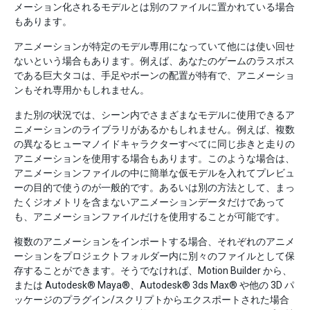
メーション化されるモデルとは別のファイルに置かれている場合
もあります。
アニメーションが特定のモデル専用になっていて他には使い回せ
ないという場合もあります。例えば、あなたのゲームのラスボス
である巨大タコは、手足やボーンの配置が特有で、アニメーショ
ンもそれ専用かもしれません。
また別の状況では、シーン内でさまざまなモデルに使用できるア
ニメーションのライブラリがあるかもしれません。例えば、複数
の異なるヒューマノイドキャラクターすべてに同じ歩きと走りの
アニメーションを使用する場合もあります。このような場合は、
アニメーションファイルの中に簡単な仮モデルを入れてプレビュ
ーの目的で使うのが一般的です。あるいは別の方法として、まっ
たくジオメトリを含まないアニメーションデータだけであって
も、アニメーションファイルだけを使用することが可能です。
複数のアニメーションをインポートする場合、それぞれのアニメ
ーションをプロジェクトフォルダー内に別々のファイルとして保
存することができます。そうでなければ、Motion Builder から、
または Autodesk® Maya®、Autodesk® 3ds Max® や他の 3D パ
ッケージのプラグイン/スクリプトからエクスポートされた場合