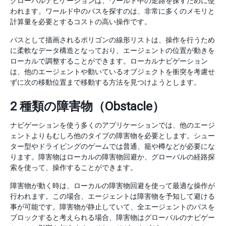
グローバルナビゲーションは、ワールド中の走路を探すために使
われます。ワールド中のパスを探すのは、非常に多くのメモリと
計算量を必要とするコストの高い操作です。
パスとして描画されるポリゴンの線形リストは、操作を行うため
に柔軟なデータ構造となっており、エージェントの位置が動きを
ローカルで調整することができます。ローカルナビゲーション
は、他のエージェントや動いているオブジェクトを衝突を考慮せ
ずに次の移動位置まで移動する方法を見つけようとします。
2 種類の障害物（Obstacle）
ナビゲーションを使う多くのアプリケーションでは、他のエージ
ェントよりもむしろ他のタイプの障害物を必要とします。シュー
ター型やドライビングのゲームでは普通、籠や樽などが必要にな
ります。障害物はローカルの障害物回避か、グローバルの経路探
索を使って、操作することができます。
障害物が動く時は、ローカルの障害物回避を使って最適な操作が
行われます。この場合、エージェントは障害物を予知して避ける
事が可能です。障害物が静止していて、全エージェントのパスを
ブロックすると考えられる場合、障害物はグローバルのナビゲー