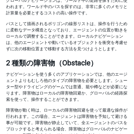
グローバルナビゲーションは、ワールド中の走路を探すために使
われます。ワールド中のパスを探すのは、非常に多くのメモリと
計算量を必要とするコストの高い操作です。
パスとして描画されるポリゴンの線形リストは、操作を行うため
に柔軟なデータ構造となっており、エージェントの位置が動きを
ローカルで調整することができます。ローカルナビゲーション
は、他のエージェントや動いているオブジェクトを衝突を考慮せ
ずに次の移動位置まで移動する方法を見つけようとします。
2 種類の障害物（Obstacle）
ナビゲーションを使う多くのアプリケーションでは、他のエージ
ェントよりもむしろ他のタイプの障害物を必要とします。シュー
ター型やドライビングのゲームでは普通、籠や樽などが必要にな
ります。障害物はローカルの障害物回避か、グローバルの経路探
索を使って、操作することができます。
障害物が動く時は、ローカルの障害物回避を使って最適な操作が
行われます。この場合、エージェントは障害物を予知して避ける
事が可能です。障害物が静止していて、全エージェントのパスを
ブロックすると考えられる場合、障害物はグローバルのナビゲー