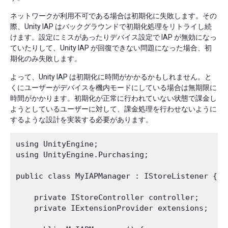
ネットワークが利用不可である場合は初期化に失敗します。その
際、Unity IAP はバックグラウンドで初期化処理をリトライし続
けます。設定にミスがあったりデバイス設定で IAP が無効になっ
ていたりして、Unity IAP が回復できない問題になった場合、初
期化のみ失敗します。
よって、Unity IAP は初期化に時間がかかるかもしれません。と
くにユーザーがデバイスを機内モードにしている場合は無期限に
時間がかかります。初期化が正常に行われていない状態で課金し
ようとしているユーザーに対して、課金処理を行わせないように
するような設計を実装する必要があります。
using UnityEngine;

using UnityEngine.Purchasing;

public class MyIAPManager : IStoreListener {

    private IStoreController controller;

    private IExtensionProvider extensions;
