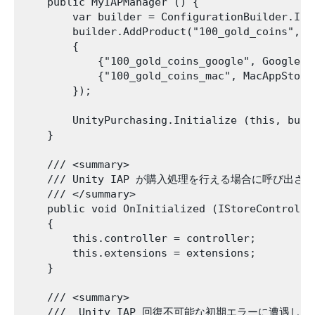
    public MyIAPManager () {

        var builder = ConfigurationBuilder.Ins
        builder.AddProduct("100_gold_coins", P
        {

            {"100_gold_coins_google", GooglePla
            {"100_gold_coins_mac", MacAppStore.
        });

        UnityPurchasing.Initialize (this, build
    }

    /// <summary>

    /// Unity IAP が購入処理を行える場合に呼び出され
    /// </summary>

    public void OnInitialized (IStoreControlle
    {

        this.controller = controller;

        this.extensions = extensions;

    }

    /// <summary>

    ///  Unity IAP 回復不可能な初期エラーに遭遇し