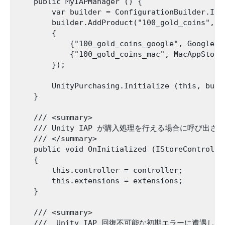
    public MyIAPManager () {

        var builder = ConfigurationBuilder.Ins
        builder.AddProduct("100_gold_coins", P
        {

            {"100_gold_coins_google", GooglePla
            {"100_gold_coins_mac", MacAppStore.
        });

        UnityPurchasing.Initialize (this, build
    }

    /// <summary>

    /// Unity IAP が購入処理を行える場合に呼び出され
    /// </summary>

    public void OnInitialized (IStoreControlle
    {

        this.controller = controller;

        this.extensions = extensions;

    }

    /// <summary>

    ///  Unity IAP 回復不可能な初期エラーに遭遇し