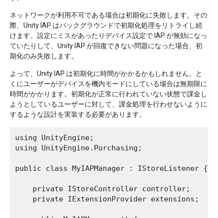
ネットワークが利用不可である場合は初期化に失敗します。その
際、Unity IAP はバックグラウンドで初期化処理をリトライし続
けます。設定にミスがあったりデバイス設定で IAP が無効になっ
ていたりして、Unity IAP が回復できない問題になった場合、初
期化のみ失敗します。
よって、Unity IAP は初期化に時間がかかるかもしれません。と
くにユーザーがデバイスを機内モードにしている場合は無期限に
時間がかかります。初期化が正常に行われていない状態で課金し
ようとしているユーザーに対して、課金処理を行わせないように
するような設計を実装する必要があります。
using UnityEngine;

using UnityEngine.Purchasing;

public class MyIAPManager : IStoreListener {

    private IStoreController controller;

    private IExtensionProvider extensions;
