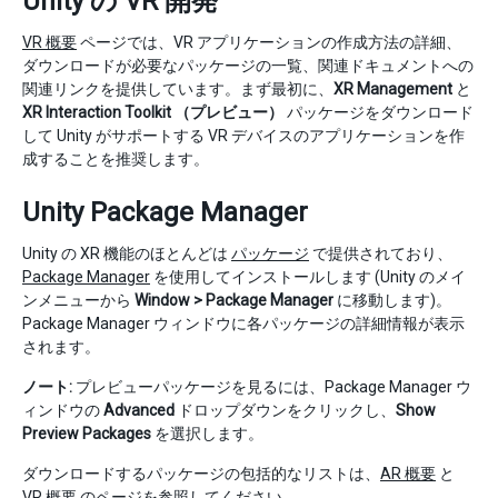
Unity の VR 開発
VR 概要
ページでは、VR アプリケーションの作成方法の詳細、
ダウンロードが必要なパッケージの一覧、関連ドキュメントへの
関連リンクを提供しています。まず最初に、
XR Management
と
XR Interaction Toolkit
（プレビュー）
パッケージをダウンロード
して Unity がサポートする VR デバイスのアプリケーションを作
成することを推奨します。
Unity Package Manager
Unity の XR 機能のほとんどは
パッケージ
で提供されており、
Package Manager
を使用してインストールします (Unity のメイ
ンメニューから
Window > Package Manager
に移動します)。
Package Manager ウィンドウに各パッケージの詳細情報が表示
されます。
ノート:
プレビューパッケージを見るには、Package Manager ウ
ィンドウの
Advanced
ドロップダウンをクリックし、
Show
Preview Packages
を選択します。
ダウンロードするパッケージの包括的なリストは、
AR 概要
と
VR 概要
のページを参照してください。